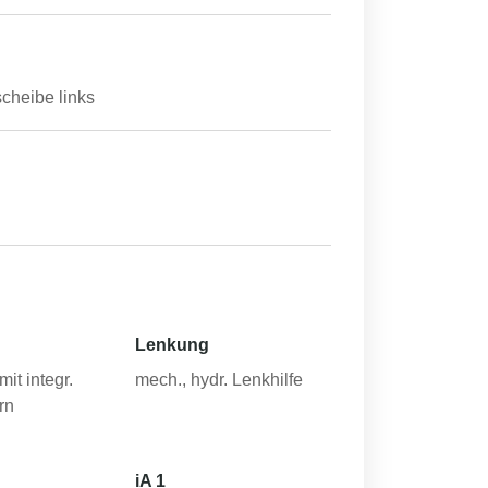
cheibe links
Lenkung
mit integr.
mech., hydr. Lenkhilfe
rn
iA 1