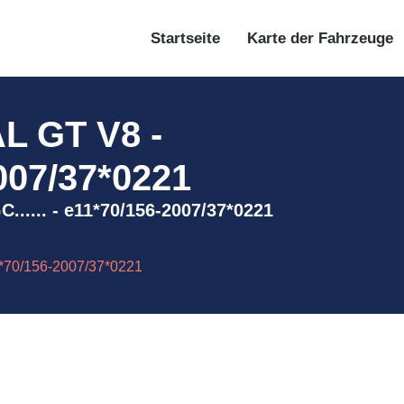
Startseite
Karte der Fahrzeuge
L GT V8 -
007/37*0221
.... - e11*70/156-2007/37*0221
70/156-2007/37*0221