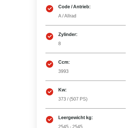
Code / Antrieb:
A
/
Allrad
Zylinder:
8
Ccm:
3993
Kw:
373
/ (
507
PS)
Leergewicht kg:
2545 - 2545