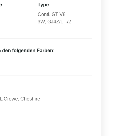
e
Type
Conti. GT V8
3W; GJ4Z/1, -/2
in den folgenden Farben:
Crewe, Cheshire