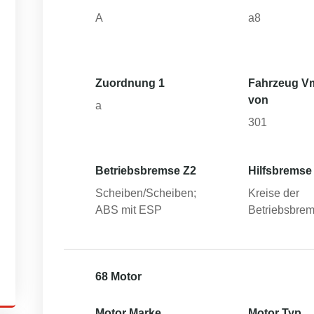
A
a8
Zuordnung 1
Fahrzeug V
von
a
301
Betriebsbremse Z2
Hilfsbremse
Scheiben/Scheiben;
Kreise der
ABS mit ESP
Betriebsbre
68 Motor
Motor Marke
Motor Typ