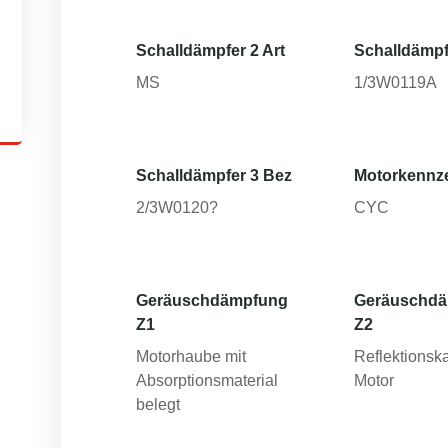
Schalldämpfer 2 Art
Schalldämpf
MS
1/3W0119A
Schalldämpfer 3 Bez
Motorkennz
2/3W0120?
CYC
Geräuschdämpfung
Geräuschd
Z1
Z2
Motorhaube mit
Reflektionsk
Absorptionsmaterial
Motor
belegt