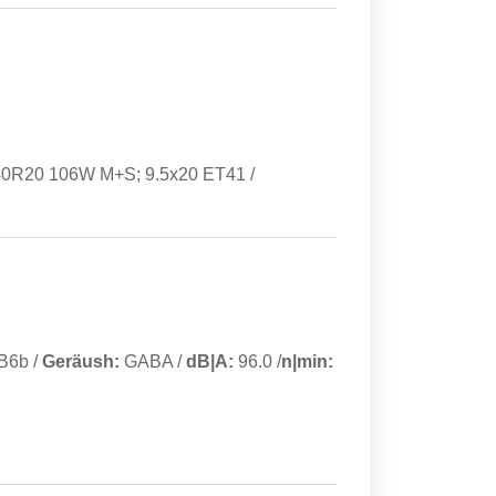
40R20 106W M+S; 9.5x20 ET41 /
B6b
/
Geräush:
GABA
/
dB|A:
96.0
/
n|min: