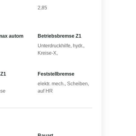
2,85
max autom
Betriebsbremse Z1
Unterdruckhilfe, hydr.,
Kreise-X,
 Z1
Feststellbremse
elektr. mech., Scheiben,
mse
auf HR
Bauart