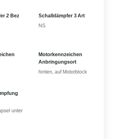
er 2 Bez
Schalldämpfer 3 Art
NS
eichen
Motorkennzeichen
Anbringungsort
hinten, auf Motorblock
ämpfung
apsel unter