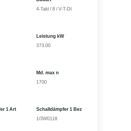
4-Takt / 8 / V-T-DI
Leistung kW
373.00
Md. max n
1700
er 1 Art
Schalldämpfer 1 Bez
1/3W0118