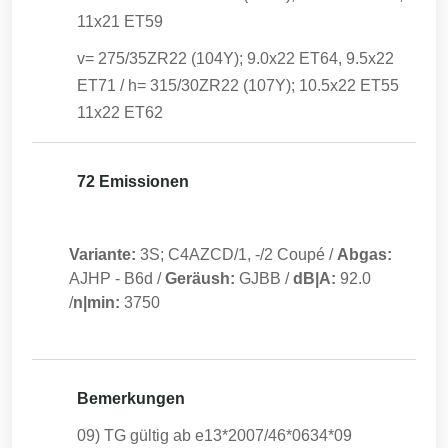
11x21 ET59
v= 275/35ZR22 (104Y); 9.0x22 ET64, 9.5x22
ET71 / h= 315/30ZR22 (107Y); 10.5x22 ET55
11x22 ET62
72 Emissionen
Variante:
3S; C4AZCD/1, -/2 Coupé
/
Abgas:
AJHP
-
B6d
/
Geräush:
GJBB
/
dB|A:
92.0
/
n|min:
3750
Bemerkungen
09) TG gültig ab e13*2007/46*0634*09