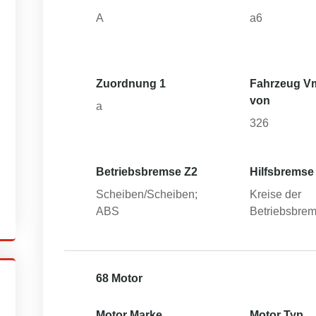
A
a6
Zuordnung 1
Fahrzeug V
von
a
326
Betriebsbremse Z2
Hilfsbremse
Scheiben/Scheiben;
Kreise der
ABS
Betriebsbre
68 Motor
Motor Marke
Motor Typ