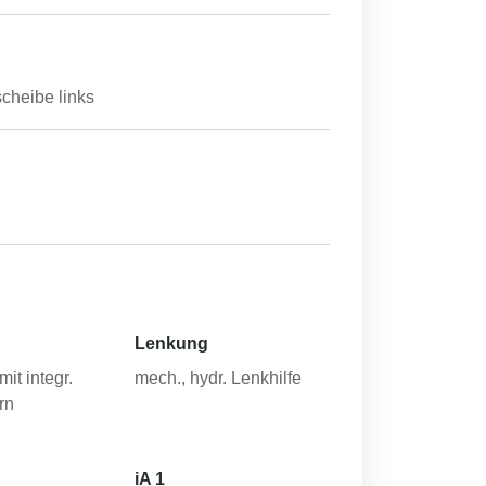
cheibe links
Lenkung
mit integr.
mech., hydr. Lenkhilfe
rn
iA 1