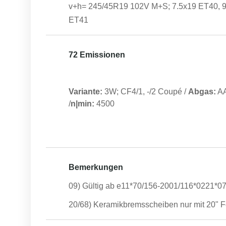
v+h= 245/45R19 102V M+S; 7.5x19 ET40, 
ET41
72 Emissionen
Variante:
3W; CF4/1, -/2 Coupé
/
Abgas:
A
/
n|min:
4500
Bemerkungen
09) Gültig ab e11*70/156-2001/116*0221*0
20/68) Keramikbremsscheiben nur mit 20" 