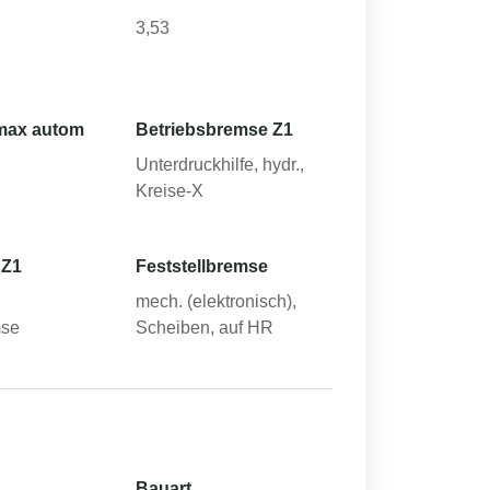
3,53
max autom
Betriebsbremse Z1
Unterdruckhilfe, hydr.,
Kreise-X
 Z1
Feststellbremse
mech. (elektronisch),
mse
Scheiben, auf HR
Bauart