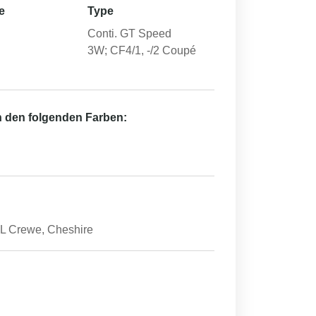
e
Type
Conti. GT Speed
3W; CF4/1, -/2 Coupé
in den folgenden Farben:
Crewe, Cheshire