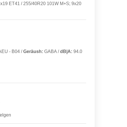
9x19 ET41 / 255/40R20 101W M+S; 9x20
AEU
-
B04
/
Geräush:
GABA
/
dB|A:
94.0
7
Felgen