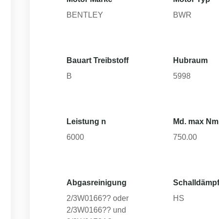
BENTLEY
BWR
Bauart Treibstoff
Hubraum
B
5998
Leistung n
Md. max Nm
6000
750.00
Abgasreinigung
Schalldämpf
2/3W0166?? oder
HS
2/3W0166?? und