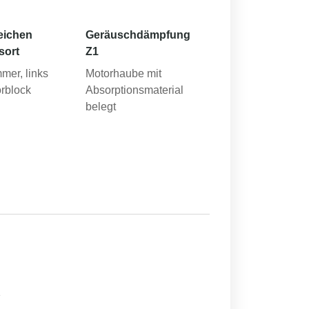
eichen
Geräuschdämpfung
sort
Z1
mer, links
Motorhaube mit
rblock
Absorptionsmaterial
belegt
1