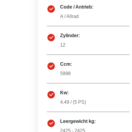
Code / Antrieb:
A
/
Allrad
Zylinder:
12
Ccm:
5998
Kw:
4.49
/ (
5
PS)
Leergewicht kg:
2425 - 2425