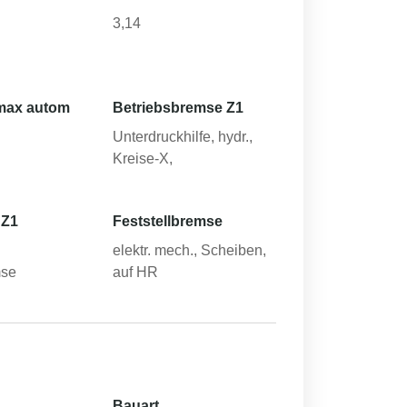
3,14
max autom
Betriebsbremse Z1
Unterdruckhilfe, hydr.,
Kreise-X,
 Z1
Feststellbremse
elektr. mech., Scheiben,
mse
auf HR
Bauart