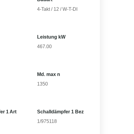
4-Takt / 12 / W-T-DI
Leistung kW
467.00
Md. max n
1350
er 1 Art
Schalldämpfer 1 Bez
1/975118