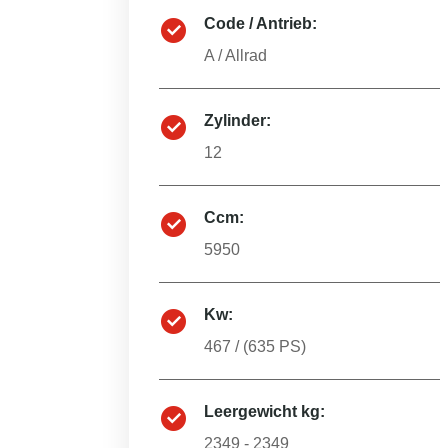
Code / Antrieb:
A
/
Allrad
Zylinder:
12
Ccm:
5950
Kw:
467
/ (
635
PS)
Leergewicht kg:
2349 - 2349