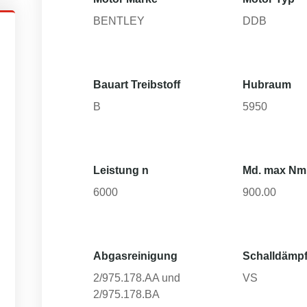
BENTLEY
DDB
Bauart Treibstoff
Hubraum
B
5950
Leistung n
Md. max Nm
6000
900.00
Abgasreinigung
Schalldämpf
2/975.178.AA und
VS
2/975.178.BA