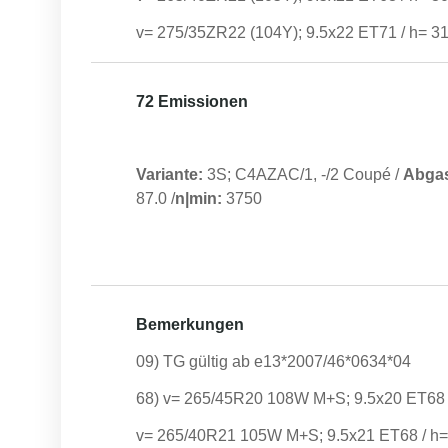
v= 275/35ZR22 (104Y); 9.5x22 ET71 / h= 3
72 Emissionen
Variante:
3S; C4AZAC/1, -/2 Coupé
/
Abga
87.0
/
n|min:
3750
Bemerkungen
09) TG gültig ab e13*2007/46*0634*04
68) v= 265/45R20 108W M+S; 9.5x20 ET68
v= 265/40R21 105W M+S; 9.5x21 ET68 / h