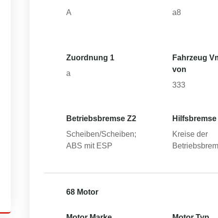
A
a8
Zuordnung 1
Fahrzeug V
von
a
333
Betriebsbremse Z2
Hilfsbremse
Scheiben/Scheiben;
Kreise der
ABS mit ESP
Betriebsbre
68 Motor
Motor Marke
Motor Typ