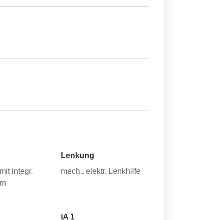
Lenkung
mit integr.
mech., elektr. Lenkhilfe
rn
iA 1