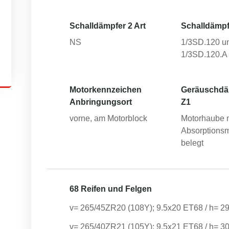
Schalldämpfer 2 Art
Schalldämpf
NS
1/3SD.120 u
1/3SD.120.A
Motorkennzeichen
Geräuschd
Anbringungsort
Z1
vorne, am Motorblock
Motorhaube 
Absorptionsm
belegt
68 Reifen und Felgen
v= 265/45ZR20 (108Y); 9.5x20 ET68 / h= 2
v= 265/40ZR21 (105Y); 9.5x21 ET68 / h= 3