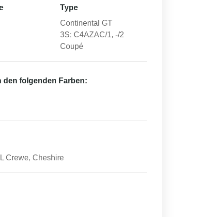
e
Type
Continental GT
3S; C4AZAC/1, -/2
Coupé
in den folgenden Farben:
Crewe, Cheshire