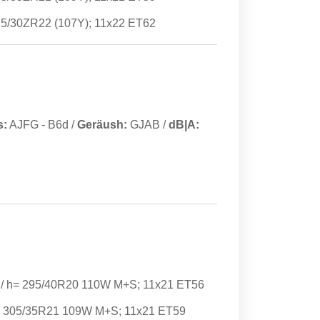
15/30ZR22 (107Y); 11x22 ET62
s:
AJFG
-
B6d
/
Geräush:
GJAB
/
dB|A:
 / h= 295/40R20 110W M+S; 11x21 ET56
= 305/35R21 109W M+S; 11x21 ET59