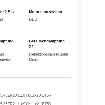
er 2 Bez
Motorkennzeichen
nd
DDB
ämpfung
Geräuschdämpfung
Z2
mit
Reflektionskapsel unter
aterial
Motor
95/40ZR20 (110Y); 11x20 ET56
05/35ZR21 (109Y); 11x21 ET59