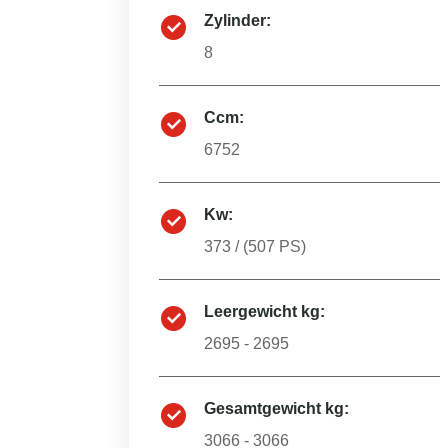
Zylinder:
8
Ccm:
6752
Kw:
373
/ (
507
PS)
Leergewicht kg:
2695 - 2695
Gesamtgewicht kg:
3066 - 3066