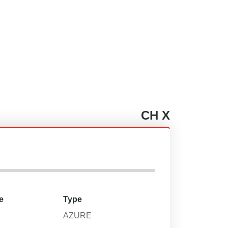
CH
X
e
Type
AZURE