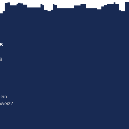
s
ng
ein-
hweiz?