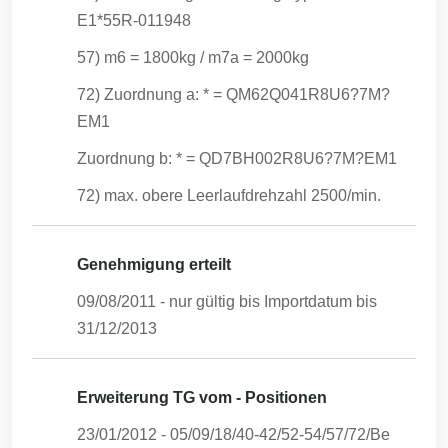
E1*55R-011948
57) m6 = 1800kg / m7a = 2000kg
72) Zuordnung a: * = QM62Q041R8U6?7M?
EM1
Zuordnung b: * = QD7BH002R8U6?7M?EM1
72) max. obere Leerlaufdrehzahl 2500/min.
Genehmigung erteilt
09/08/2011
- nur gültig bis Importdatum bis
31/12/2013
Erweiterung TG vom - Positionen
23/01/2012
-
05/09/18/40-42/52-54/57/72/Be