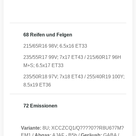
68 Reifen und Felgen
215/65R16 98V; 6.5x16 ET33
235/55R17 99V; 7x17 ET43 / 215/60R17 96H
M+S; 6.5x17 ET33
235/50R18 97V; 7x18 ET43 / 255/40R19 100Y;
8.5x19 ET36
72 Emissionen
Variante:
8U; XCCZCQ1/Q????0??R8U6?7M?
EM1
/
Abgas:
AJAF
-
B5b
/
Geräush:
GABA
/