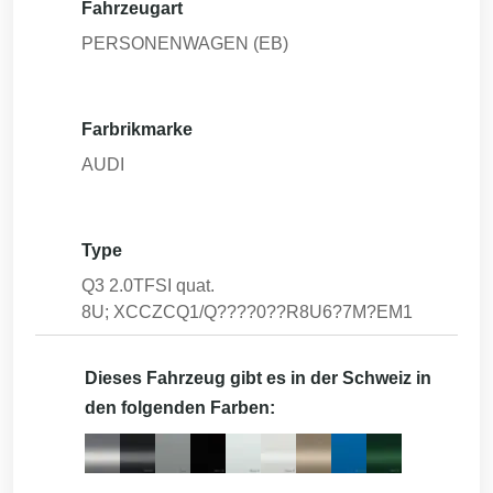
Fahrzeugart
PERSONENWAGEN (EB)
Farbrikmarke
AUDI
Type
Q3 2.0TFSI quat.
8U; XCCZCQ1/Q????0??R8U6?7M?EM1
Dieses Fahrzeug gibt es in der Schweiz in
den folgenden Farben: