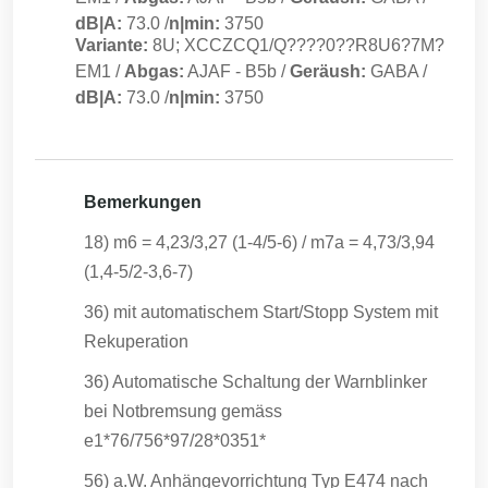
dB|A:
73.0
/
n|min:
3750
Variante:
8U; XCCZCQ1/Q????0??R8U6?7M?
EM1
/
Abgas:
AJAF
-
B5b
/
Geräush:
GABA
/
dB|A:
73.0
/
n|min:
3750
Bemerkungen
18) m6 = 4,23/3,27 (1-4/5-6) / m7a = 4,73/3,94
(1,4-5/2-3,6-7)
36) mit automatischem Start/Stopp System mit
Rekuperation
36) Automatische Schaltung der Warnblinker
bei Notbremsung gemäss
e1*76/756*97/28*0351*
56) a.W. Anhängevorrichtung Typ E474 nach