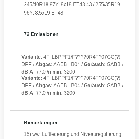
245/40R18 97Y; 8x18 ET48,43 / 255/35R19
96Y; 8.5x19 ET48
72 Emissionen
Variante:
4F; LBPPF1/F????0R4F?07GG(?)
DPF
/
Abgas:
AAEB
-
B04
/
Geräush:
GABB
/
dB|A:
77.0
/
n|min:
3200
Variante:
4F; LBPPF1/F????0R4F?07GG(?)
DPF
/
Abgas:
AAEB
-
B04
/
Geräush:
GABB
/
dB|A:
77.0
/
n|min:
3200
Bemerkungen
15) ww. Luftfederung und Niveauregulierung