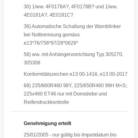
30) 1/ww. 4F0178A?, 4F0178B? und 1/ww.
4E0181A?, 4E0181C?
36) Automatische Schaltung der Warnblinker
bei Notbremsung gemäss
e13*76/756*97/28*0629*
56) ww. mit Anhängervorrichtung Typ 305270,
305306
Konformitätszeichen e13 00-1416, e13 00-2017
68) 235/660R460 98Y, 225/650R460 99H M+S;
225x460 ET46 nur mit Domstrebe und
Reifendruckkontrolle
Genehmigung erteilt
25/01/2005
- nur gültig bis Importdatum bis