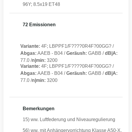
96Y; 8.5x19 ET48
72 Emissionen
Variante:
4F; LBPPF1/F????0R4F?00GG?
/
Abgas:
AAEB
-
B04
/
Geräush:
GABB
/
dB|A:
77.0
/
n|min:
3200
Variante:
4F; LBPPF1/F????0R4F?00GG?
/
Abgas:
AAEB
-
B04
/
Geräush:
GABB
/
dB|A:
77.0
/
n|min:
3200
Bemerkungen
15) ww. Luftfederung und Niveauregulierung
56) ww. mit Anhängervorrichtung Klasse A50-X,