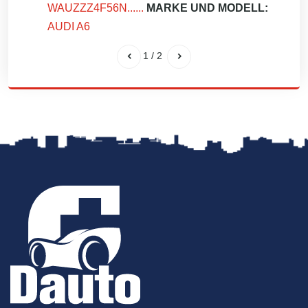
WAUZZZ4F56N......
MARKE UND MODELL:
AUDI A6
1
/
2