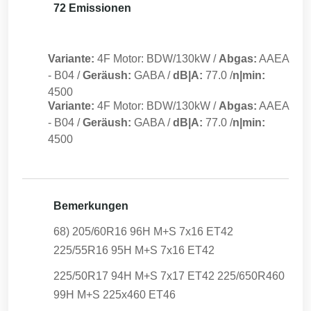
72 Emissionen
Variante:
4F Motor: BDW/130kW
/
Abgas:
AAEA
-
B04
/
Geräush:
GABA
/
dB|A:
77.0
/
n|min:
4500
Variante:
4F Motor: BDW/130kW
/
Abgas:
AAEA
-
B04
/
Geräush:
GABA
/
dB|A:
77.0
/
n|min:
4500
Bemerkungen
68) 205/60R16 96H M+S 7x16 ET42
225/55R16 95H M+S 7x16 ET42
225/50R17 94H M+S 7x17 ET42 225/650R460
99H M+S 225x460 ET46