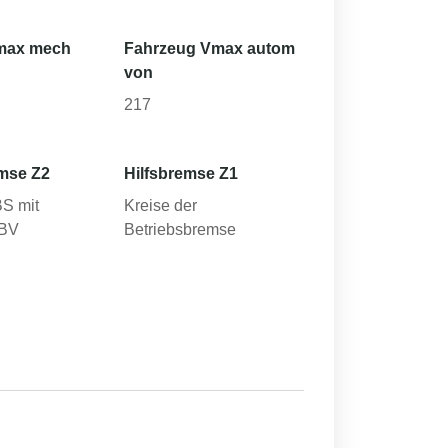
max mech
Fahrzeug Vmax autom
von
217
mse Z2
Hilfsbremse Z1
BS mit
Kreise der
EBV
Betriebsbremse