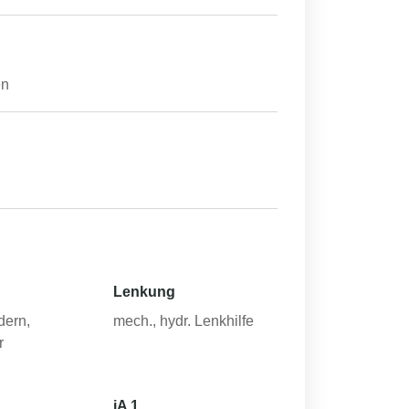
en
Lenkung
dern,
mech., hydr. Lenkhilfe
r
iA 1