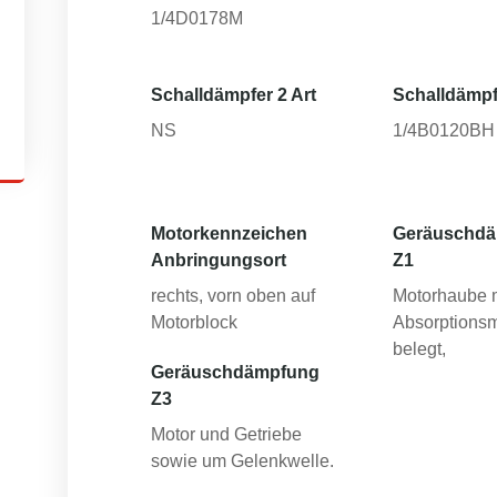
1/4D0178M
Schalldämpfer 2 Art
Schalldämpf
NS
1/4B0120BH
Motorkennzeichen
Geräuschd
Anbringungsort
Z1
rechts, vorn oben auf
Motorhaube 
Motorblock
Absorptionsm
belegt,
Geräuschdämpfung
Z3
Motor und Getriebe
sowie um Gelenkwelle.