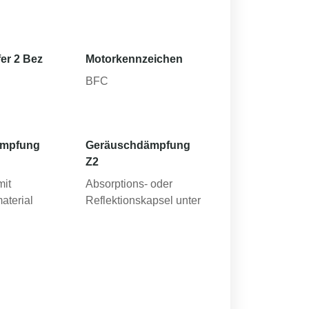
er 2 Bez
Motorkennzeichen
BFC
ämpfung
Geräuschdämpfung
Z2
mit
Absorptions- oder
aterial
Reflektionskapsel unter