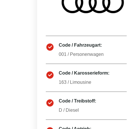
Code / Fahrzeugart:
001
/
Personenwagen
Code / Karosserieform:
163
/
Limousine
Code / Treibstoff:
D
/
Diesel
Code / Antrieb: