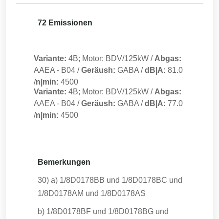
72 Emissionen
Variante:
4B; Motor: BDV/125kW
/
Abgas:
AAEA
-
B04
/
Geräush:
GABA
/
dB|A:
81.0
/
n|min:
4500
Variante:
4B; Motor: BDV/125kW
/
Abgas:
AAEA
-
B04
/
Geräush:
GABA
/
dB|A:
77.0
/
n|min:
4500
Bemerkungen
30) a) 1/8D0178BB und 1/8D0178BC und
1/8D0178AM und 1/8D0178AS
b) 1/8D0178BF und 1/8D0178BG und