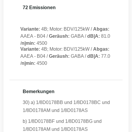
72 Emissionen
Variante:
4B; Motor: BDV/125kW
/
Abgas:
AAEA
-
B04
/
Geräush:
GABA
/
dB|A:
81.0
/
n|min:
4500
Variante:
4B; Motor: BDV/125kW
/
Abgas:
AAEA
-
B04
/
Geräush:
GABA
/
dB|A:
77.0
/
n|min:
4500
Bemerkungen
30) a) 1/8D0178BB und 1/8D0178BC und
1/8D0178AM und 1/8D0178AS
b) 1/8D0178BF und 1/8D0178BG und
1/8D0178AM und 1/8D0178AS