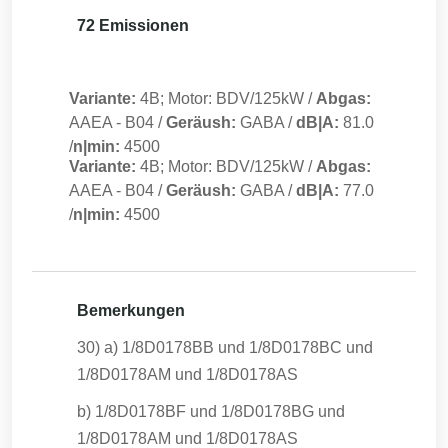
72 Emissionen
Variante:
4B; Motor: BDV/125kW
/
Abgas:
AAEA
-
B04
/
Geräush:
GABA
/
dB|A:
81.0
/
n|min:
4500
Variante:
4B; Motor: BDV/125kW
/
Abgas:
AAEA
-
B04
/
Geräush:
GABA
/
dB|A:
77.0
/
n|min:
4500
Bemerkungen
30) a) 1/8D0178BB und 1/8D0178BC und
1/8D0178AM und 1/8D0178AS
b) 1/8D0178BF und 1/8D0178BG und
1/8D0178AM und 1/8D0178AS