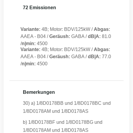
72 Emissionen
Variante:
4B; Motor: BDV/125kW
/
Abgas:
AAEA
-
B04
/
Geräush:
GABA
/
dB|A:
81.0
/
n|min:
4500
Variante:
4B; Motor: BDV/125kW
/
Abgas:
AAEA
-
B04
/
Geräush:
GABA
/
dB|A:
77.0
/
n|min:
4500
Bemerkungen
30) a) 1/8D0178BB und 1/8D0178BC und
1/8D0178AM und 1/8D0178AS
b) 1/8D0178BF und 1/8D0178BG und
1/8D0178AM und 1/8D0178AS