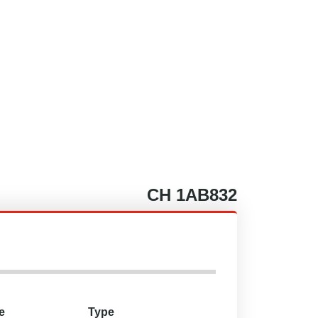
CH
1AB832
e
Type