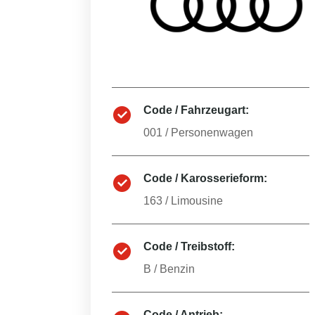
Code / Fahrzeugart:
001
/
Personenwagen
Code / Karosserieform:
163
/
Limousine
Code / Treibstoff:
B
/
Benzin
Code / Antrieb: