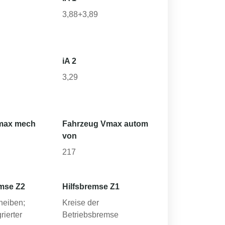
3,88+3,89
iA 2
3,29
max mech
Fahrzeug Vmax autom
von
217
mse Z2
Hilfsbremse Z1
heiben;
Kreise der
rierter
Betriebsbremse