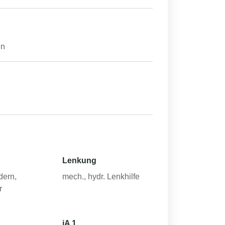
en
Lenkung
dern,
mech., hydr. Lenkhilfe
r
iA 1