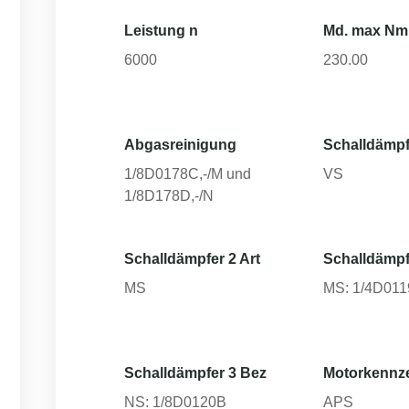
Leistung n
Md. max Nm
6000
230.00
Abgasreinigung
Schalldämpf
1/8D0178C,-/M und
VS
1/8D178D,-/N
Schalldämpfer 2 Art
Schalldämpf
MS
MS: 1/4D01
Schalldämpfer 3 Bez
Motorkennz
NS: 1/8D0120B
APS