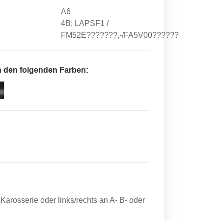
A6
4B; LAPSF1 /
FM52E???????,-/FA5V00??????
in den folgenden Farben:
Karosserie oder links/rechts an A- B- oder