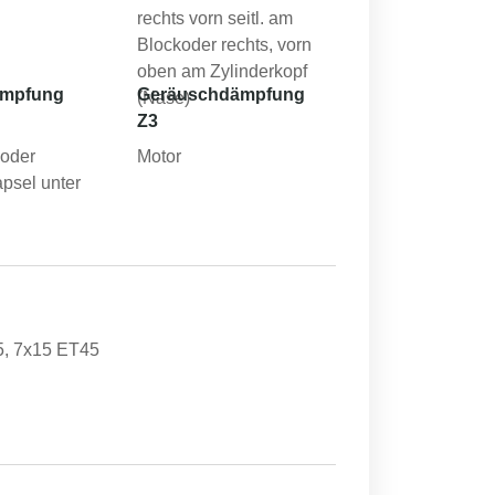
rechts vorn seitl. am
Blockoder rechts, vorn
oben am Zylinderkopf
ämpfung
Geräuschdämpfung
(Nase)
Z3
 oder
Motor
apsel unter
5, 7x15 ET45