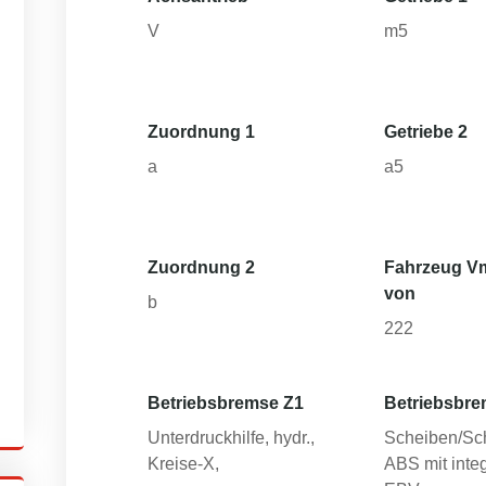
V
m5
Zuordnung 1
Getriebe 2
a
a5
Zuordnung 2
Fahrzeug V
von
b
222
Betriebsbremse Z1
Betriebsbre
Unterdruckhilfe, hydr.,
Scheiben/Sc
Kreise-X,
ABS mit integ