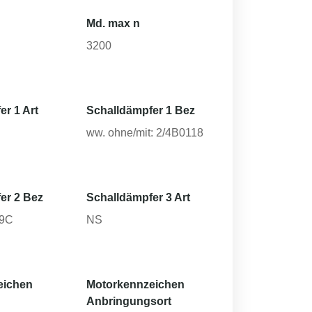
Md. max n
3200
er 1 Art
Schalldämpfer 1 Bez
ww. ohne/mit: 2/4B0118
er 2 Bez
Schalldämpfer 3 Art
19C
NS
eichen
Motorkennzeichen
Anbringungsort