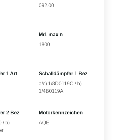
092.00
Md. max n
1800
er 1 Art
Schalldämpfer 1 Bez
a/c) 1/8D0119C / b)
1/4B0119A
er 2 Bez
Motorkennzeichen
 / b)
AQE
er