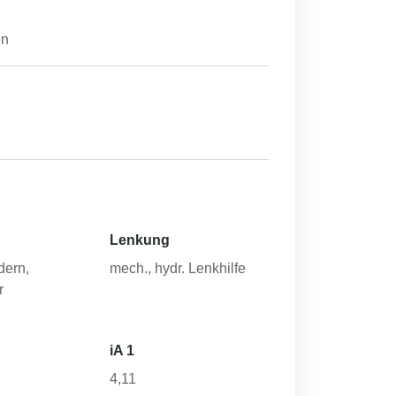
en
Lenkung
dern,
mech., hydr. Lenkhilfe
r
iA 1
4,11