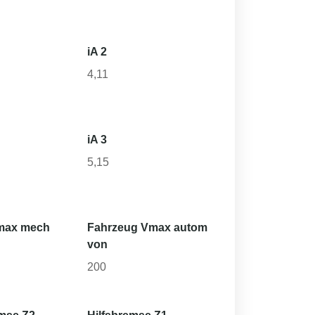
iA 2
4,11
iA 3
5,15
max mech
Fahrzeug Vmax autom
von
200