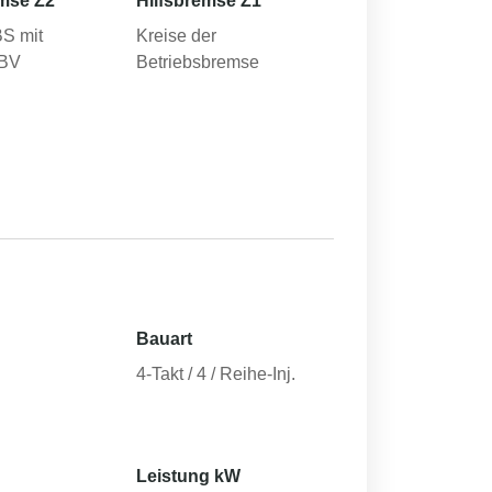
mse Z2
Hilfsbremse Z1
BS mit
Kreise der
EBV
Betriebsbremse
Bauart
4-Takt / 4 / Reihe-Inj.
Leistung kW