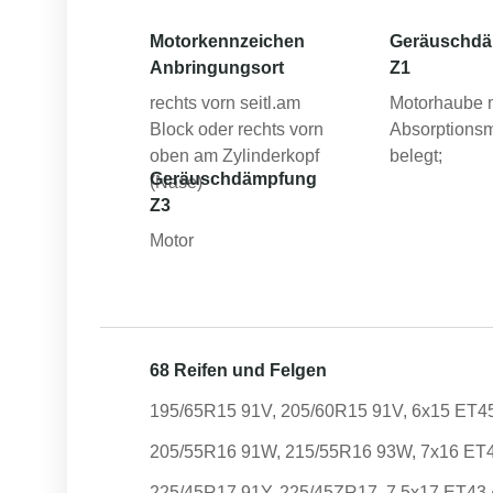
Motorkennzeichen
Geräuschd
Anbringungsort
Z1
rechts vorn seitl.am
Motorhaube 
Block oder rechts vorn
Absorptionsm
oben am Zylinderkopf
belegt;
Geräuschdämpfung
(Nase)
Z3
Motor
68 Reifen und Felgen
195/65R15 91V, 205/60R15 91V, 6x15 ET4
205/55R16 91W, 215/55R16 93W, 7x16 ET
225/45R17 91Y, 225/45ZR17, 7.5x17 ET43