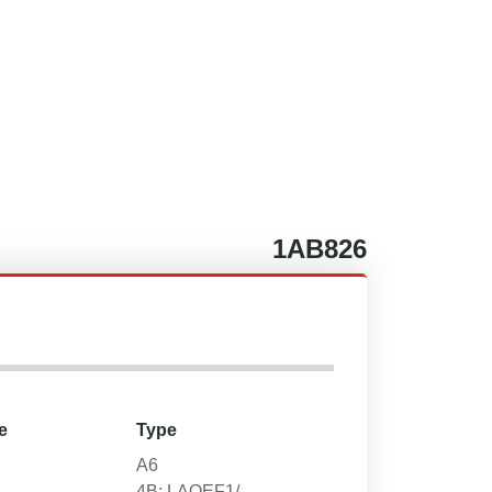
1AB826
e
Type
A6
4B; LAQEF1/