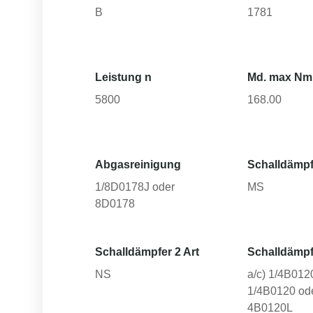
B
1781
Leistung n
Md. max Nm
5800
168.00
Abgasreinigung
Schalldämpf
1/8D0178J oder
MS
8D0178
Schalldämpfer 2 Art
Schalldämpf
NS
a/c) 1/4B0120
1/4B0120 od
4B0120L