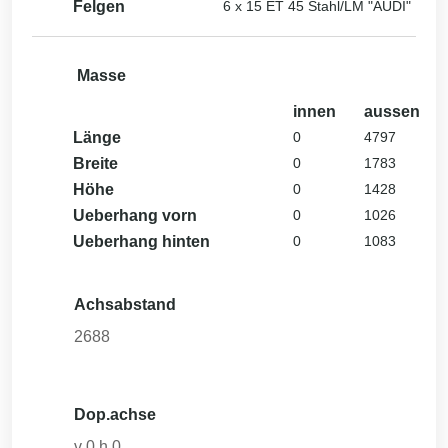
Felgen
6 x 15 ET 45 Stahl/LM "AUDI"
Masse
innen
aussen
Länge
0
4797
Breite
0
1783
Höhe
0
1428
Ueberhang vorn
0
1026
Ueberhang hinten
0
1083
Achsabstand
2688
Dop.achse
v
0
h
0