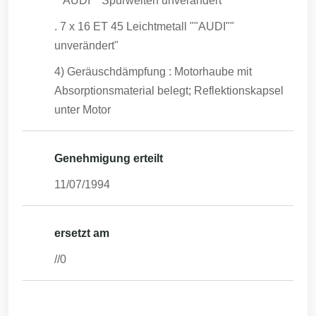
""AUDI"" Spurweiten unverändert"
. 7 x 16 ET 45 Leichtmetall ""AUDI""
unverändert"
4) Geräuschdämpfung : Motorhaube mit
Absorptionsmaterial belegt; Reflektionskapsel
unter Motor
Genehmigung erteilt
11/07/1994
ersetzt am
//0