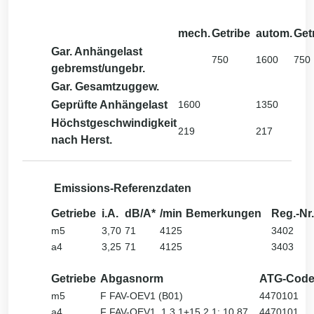
mech.
Getribe
autom.
Get
Gar. Anhängelast
750
1600
750
gebremst/ungebr.
Gar. Gesamtzuggew.
Geprüfte Anhängelast
1600
1350
Höchstgeschwindigkeit
219
217
nach Herst.
Emissions-Referenzdaten
Getriebe
i.A.
dB/A*
/min
Bemerkungen
Reg.-Nr.
m5
3,70
71
4125
3402
a4
3,25
71
4125
3403
Getriebe
Abgasnorm
ATG-Cod
m5
F FAV-OEV1 (B01)
4470101
a4
F FAV-OEV1, 1.3.1+15.2.1; 10.87
4470101