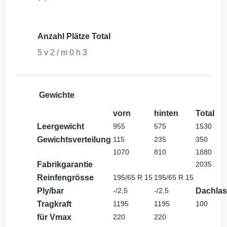
Anzahl Plätze Total
5
v
2
/ m
0
h
3
Gewichte
vorn
hinten
Total
Leergewicht
955
575
1530
Gewichtsverteilung
115
235
350
1070
810
1880
Fabrikgarantie
2035
Reinfengrösse
195/65 R 15
195/65 R 15
Ply/bar
-/2,5
-/2,5
Dachlas
Tragkraft
1195
1195
100
für Vmax
220
220