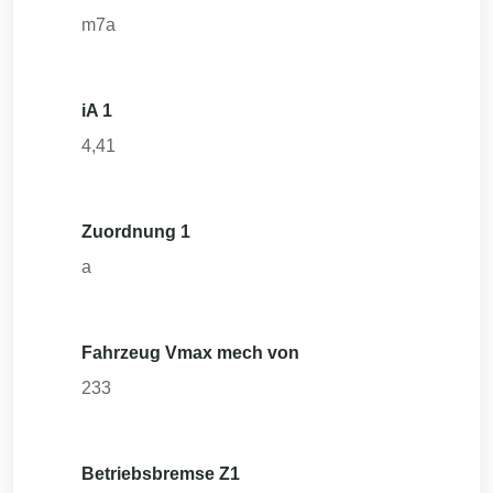
m7a
iA 1
4,41
Zuordnung 1
a
Fahrzeug Vmax mech von
233
Betriebsbremse Z1