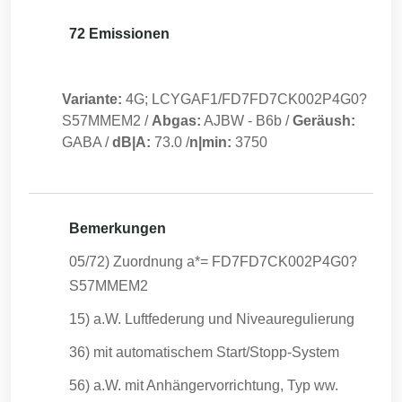
72 Emissionen
Variante:
4G; LCYGAF1/FD7FD7CK002P4G0?
S57MMEM2
/
Abgas:
AJBW
-
B6b
/
Geräush:
GABA
/
dB|A:
73.0
/
n|min:
3750
Bemerkungen
05/72) Zuordnung a*= FD7FD7CK002P4G0?
S57MMEM2
15) a.W. Luftfederung und Niveauregulierung
36) mit automatischem Start/Stopp-System
56) a.W. mit Anhängervorrichtung, Typ ww.