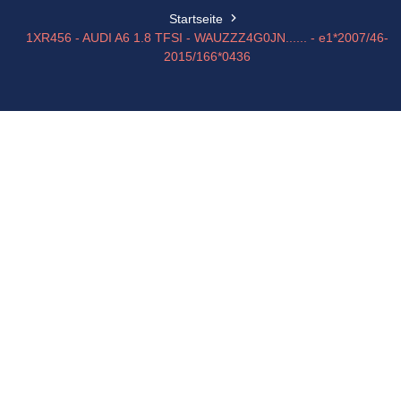
Startseite
1XR456 - AUDI A6 1.8 TFSI - WAUZZZ4G0JN...... - e1*2007/46-
2015/166*0436