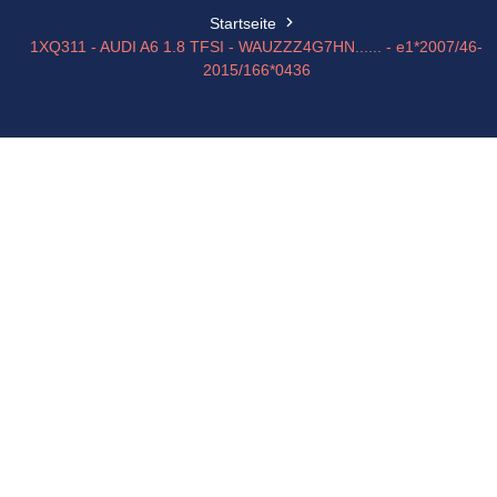
Startseite
1XQ311 - AUDI A6 1.8 TFSI - WAUZZZ4G7HN...... - e1*2007/46-
2015/166*0436