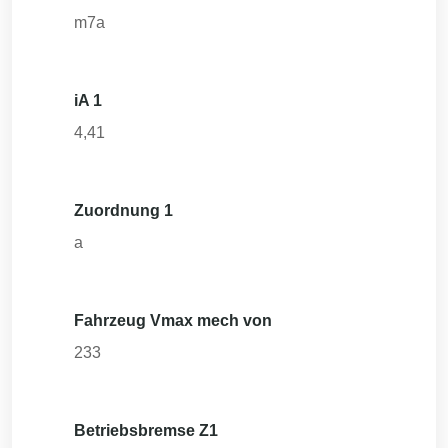
m7a
iA 1
4,41
Zuordnung 1
a
Fahrzeug Vmax mech von
233
Betriebsbremse Z1