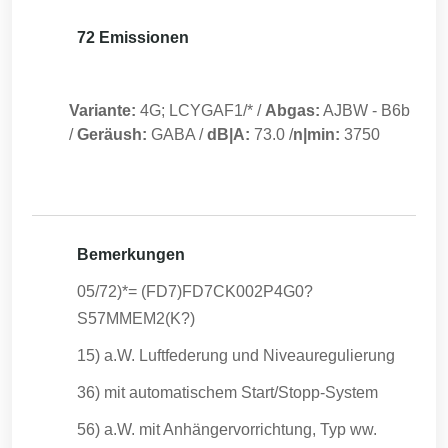
72 Emissionen
Variante:
4G; LCYGAF1/*
/
Abgas:
AJBW
-
B6b
/
Geräush:
GABA
/
dB|A:
73.0
/
n|min:
3750
Bemerkungen
05/72)*= (FD7)FD7CK002P4G0?
S57MMEM2(K?)
15) a.W. Luftfederung und Niveauregulierung
36) mit automatischem Start/Stopp-System
56) a.W. mit Anhängervorrichtung, Typ ww.