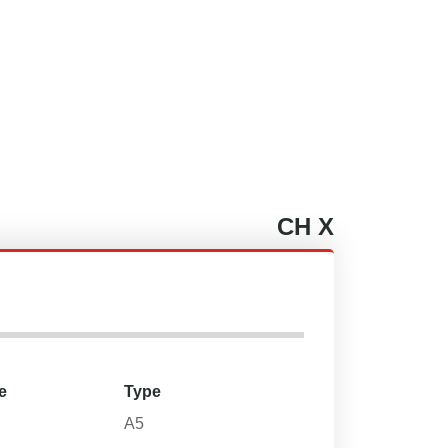
CH
X
e
Type
A5