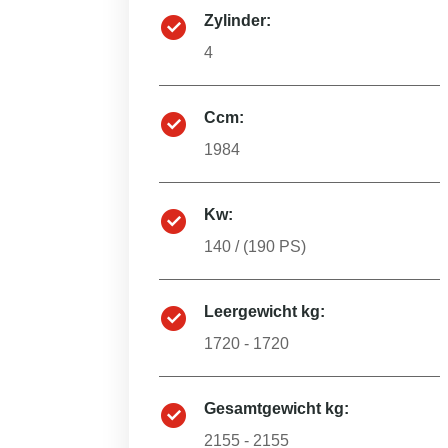
Zylinder:
4
Ccm:
1984
Kw:
140
/ (
190
PS)
Leergewicht kg:
1720 - 1720
Gesamtgewicht kg:
2155 - 2155