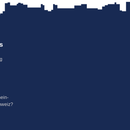
s
ng
ein-
hweiz?