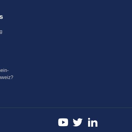
s
ng
ein-
hweiz?