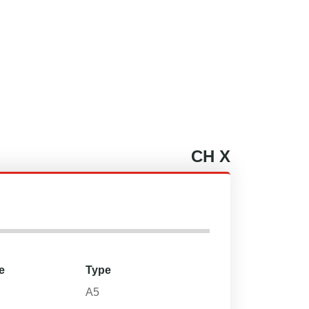
CH
X
e
Type
A5