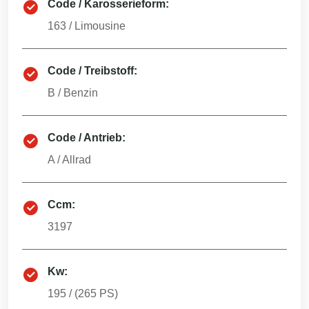
Code / Karosserieform:
163
/
Limousine
Code / Treibstoff:
B
/
Benzin
Code / Antrieb:
A
/
Allrad
Ccm:
3197
Kw:
195
/ (
265
PS)