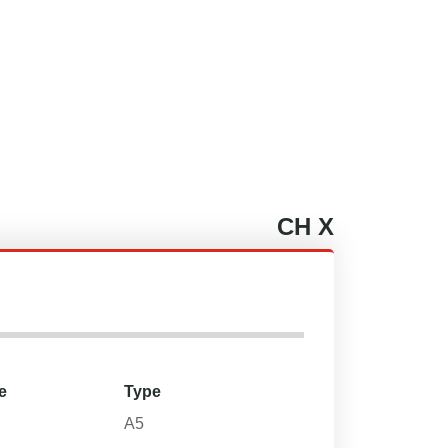
CH
X
e
Type
A5