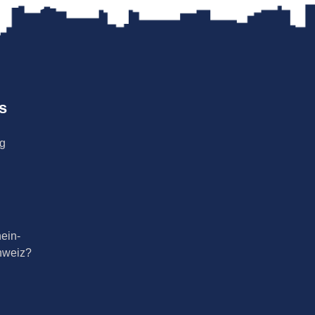
s
ng
ein-
hweiz?