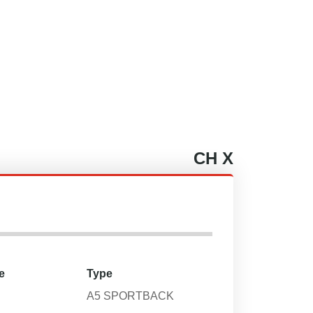
CH
X
e
Type
A5 SPORTBACK