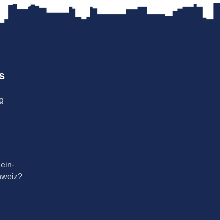
s
ng
ein-
hweiz?