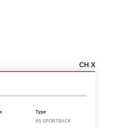
CH
X
e
Type
A5 SPORTBACK