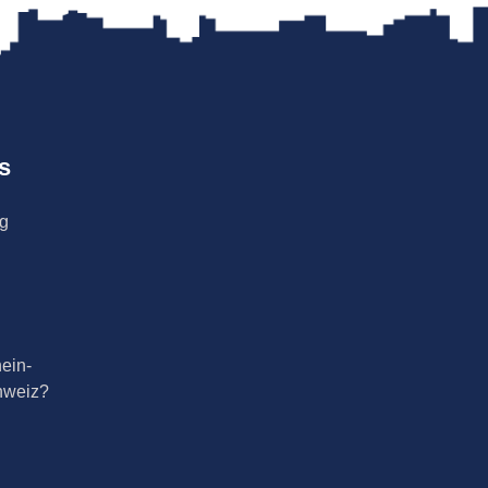
s
ng
ein-
hweiz?