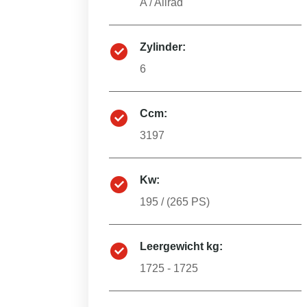
A
/
Allrad
Zylinder:
6
Ccm:
3197
Kw:
195
/ (
265
PS)
Leergewicht kg:
1725 - 1725