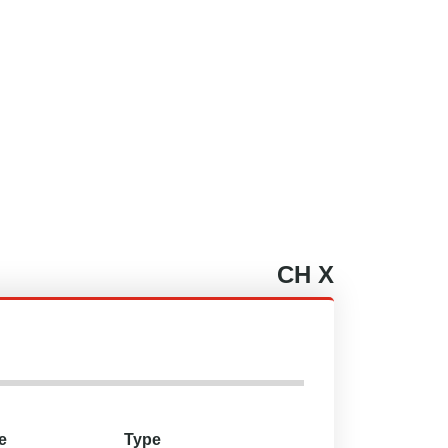
CH
X
e
Type