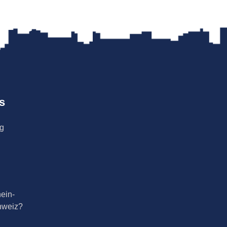
s
ng
ein-
hweiz?