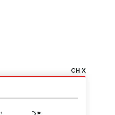
CH
X
e
Type