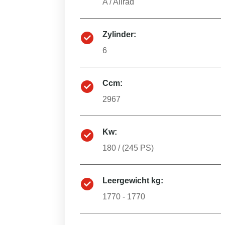
A
/
Allrad
Zylinder:
6
Ccm:
2967
Kw:
180
/ (
245
PS)
Leergewicht kg:
1770 - 1770