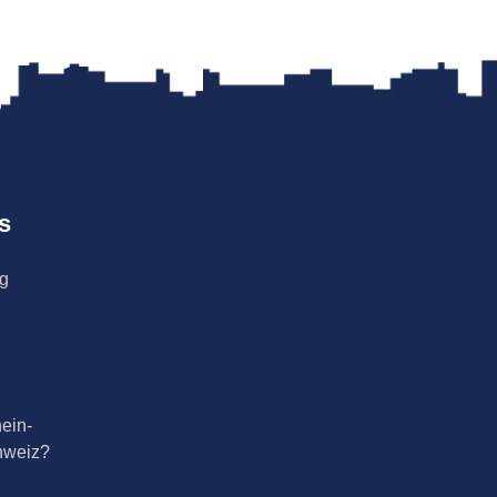
s
ng
ein-
hweiz?