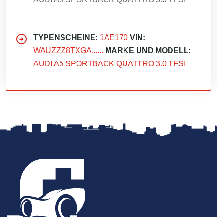
TYPENSCHEINE:
1AE170
VIN:
WAUZZZ8TXGA......
MARKE UND MODELL:
AUDI A5 SPORTBACK QUATTRO 3.0 TFSI