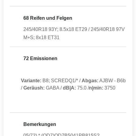
68 Reifen und Felgen
245/40R18 93Y; 8.5x18 ET29 / 245/40R18 97V
M+S; 8x18 ET31
72 Emissionen
Variante:
B8; SCREDQ1/*
/
Abgas:
AJBW
-
B6b
/
Geräush:
GABA
/
dB|A:
75.0
/
n|min:
3750
Bemerkungen
05/72) * (QD7)QD7B5041PB815S?