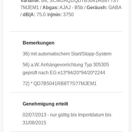
Variante:
B8; SCMUAQ1/QD7B5041RB8T?S?
7MJEM1
/
Abgas:
AJAJ
-
B5b
/
Geräush:
GABA
/
dB|A:
75.0
/
n|min:
3750
Bemerkungen
36) mit automatischem Start/Stopp-System
56) a.W. Anhängevorrichtung Typ 305305
geprüft nach EG e13*94/20*94/20*2244
72) * QD7B5041RB8T?S?7MJEM1
Genehmigung erteilt
02/07/2013
- nur gültig bis Importdatum bis
31/08/2015