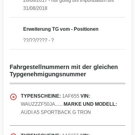
28/08/2017
- nur gültig bis Importdatum bis
31/08/2018
Erweiterung TG vom - Positionen
??/??/????
-
?
Fahrgestellnummern mit der gleichen
Typgenehmigungsnummer
TYPENSCHEINE:
1AF655
VIN:
WAUZZZF50JA......
MARKE UND MODELL:
AUDI A5 SPORTBACK G TRON