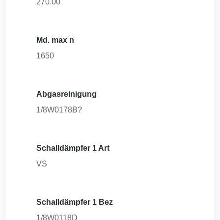
270.00
Md. max n
1650
Abgasreinigung
1/8W0178B?
Schalldämpfer 1 Art
VS
Schalldämpfer 1 Bez
1/8W0118D