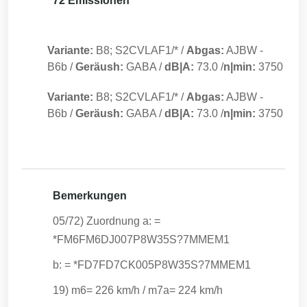
72 Emissionen
Variante:
B8; S2CVLAF1/*
/
Abgas:
AJBW
-
B6b
/
Geräush:
GABA
/
dB|A:
73.0
/
n|min:
3750
Variante:
B8; S2CVLAF1/*
/
Abgas:
AJBW
-
B6b
/
Geräush:
GABA
/
dB|A:
73.0
/
n|min:
3750
Bemerkungen
05/72) Zuordnung a: =
*FM6FM6DJ007P8W35S?7MMEM1
b: = *FD7FD7CK005P8W35S?7MMEM1
19) m6= 226 km/h / m7a= 224 km/h