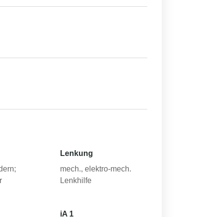
Lenkung
dern;
mech., elektro-mech.
r
Lenkhilfe
iA 1