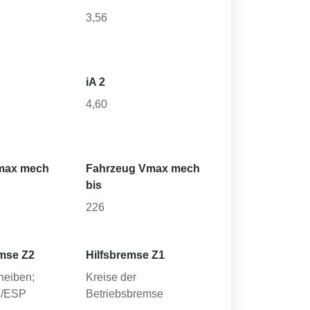
3,56
iA 2
4,60
max mech
Fahrzeug Vmax mech
bis
226
mse Z2
Hilfsbremse Z1
heiben;
Kreise der
V/ESP
Betriebsbremse