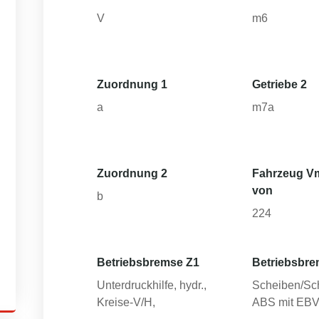
V
m6
Zuordnung 1
Getriebe 2
a
m7a
Zuordnung 2
Fahrzeug V
von
b
224
Betriebsbremse Z1
Betriebsbre
Unterdruckhilfe, hydr.,
Scheiben/Sc
Kreise-V/H,
ABS mit EB