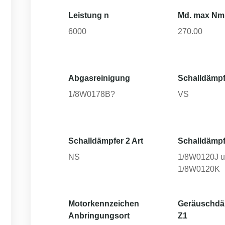
Leistung n
Md. max Nm
6000
270.00
Abgasreinigung
Schalldämpf
1/8W0178B?
VS
Schalldämpfer 2 Art
Schalldämpf
NS
1/8W0120J 
1/8W0120K
Motorkennzeichen
Geräuschd
Anbringungsort
Z1