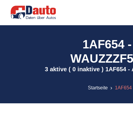
1AF654 
WAUZZZF52J
3 aktive ( 0 inaktive ) 1AF65
Startseite
1AF654 