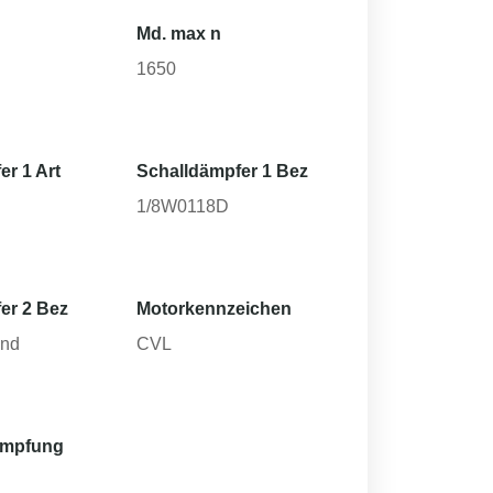
Md. max n
1650
er 1 Art
Schalldämpfer 1 Bez
1/8W0118D
er 2 Bez
Motorkennzeichen
und
CVL
ämpfung