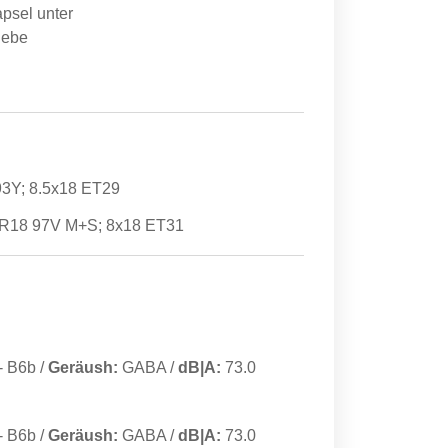
apsel unter
iebe
93Y; 8.5x18 ET29
0R18 97V M+S; 8x18 ET31
-
B6b
/
Geräush:
GABA
/
dB|A:
73.0
-
B6b
/
Geräush:
GABA
/
dB|A:
73.0