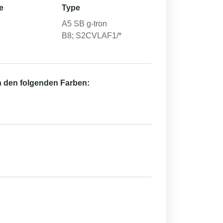
e
Type
A5 SB g-tron
B8; S2CVLAF1/*
in den folgenden Farben: