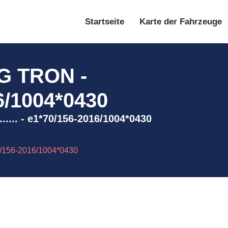
Startseite
Karte der Fahrzeuge
G TRON -
6/1004*0430
... - e1*70/156-2016/1004*0430
/156-2016/1004*0430