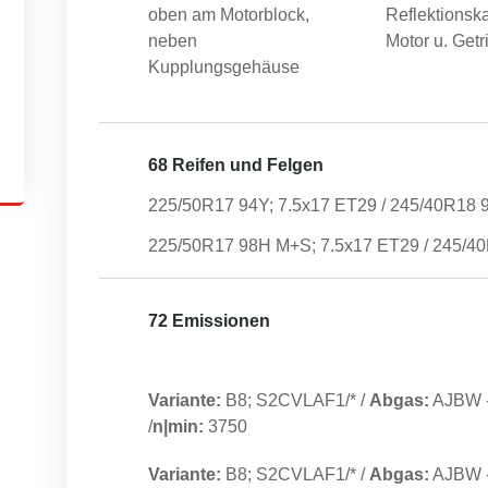
oben am Motorblock,
Reflektionsk
neben
Motor u. Getr
Kupplungsgehäuse
68 Reifen und Felgen
225/50R17 94Y; 7.5x17 ET29 / 245/40R18 
225/50R17 98H M+S; 7.5x17 ET29 / 245/4
72 Emissionen
Variante:
B8; S2CVLAF1/*
/
Abgas:
AJBW
/
n|min:
3750
Variante:
B8; S2CVLAF1/*
/
Abgas:
AJBW