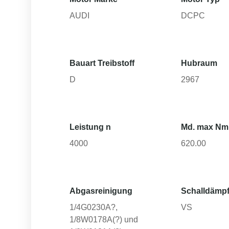
AUDI
DCPC
Bauart Treibstoff
Hubraum
D
2967
Leistung n
Md. max Nm
4000
620.00
Abgasreinigung
Schalldämpf
1/4G0230A?,
VS
1/8W0178A(?) und