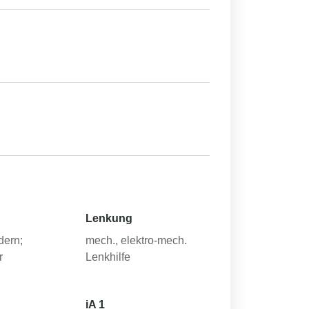
Lenkung
dern;
mech., elektro-mech.
r
Lenkhilfe
iA 1