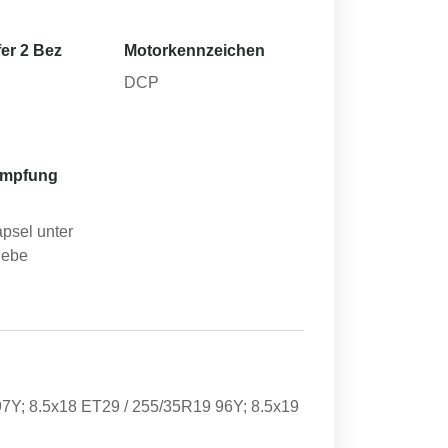
er 2 Bez
Motorkennzeichen
DCP
ämpfung
apsel unter
iebe
7Y; 8.5x18 ET29 / 255/35R19 96Y; 8.5x19