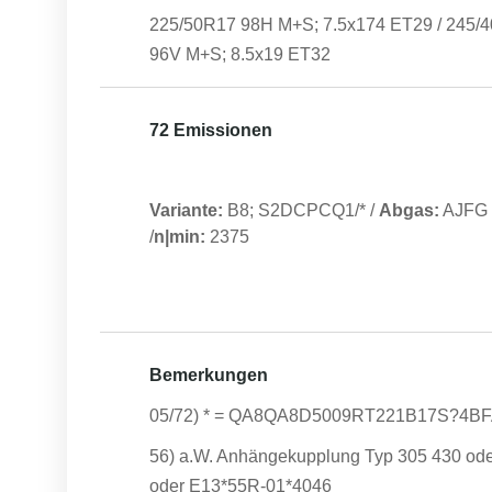
225/50R17 98H M+S; 7.5x174 ET29 / 245/
96V M+S; 8.5x19 ET32
72 Emissionen
Variante:
B8; S2DCPCQ1/*
/
Abgas:
AJFG
/
n|min:
2375
Bemerkungen
05/72) * = QA8QA8D5009RT221B17S?4B
56) a.W. Anhängekupplung Typ 305 430 ode
oder E13*55R-01*4046