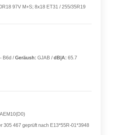
40R18 97V M+S; 8x18 ET31 / 255/35R19
-
B6d
/
Geräush:
GJAB
/
dB|A:
65.7
FAEM10(D0)
r 305 467 geprüft nach E13*55R-01*3948