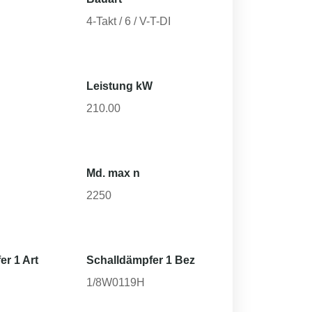
4-Takt / 6 / V-T-DI
Leistung kW
210.00
Md. max n
2250
er 1 Art
Schalldämpfer 1 Bez
1/8W0119H