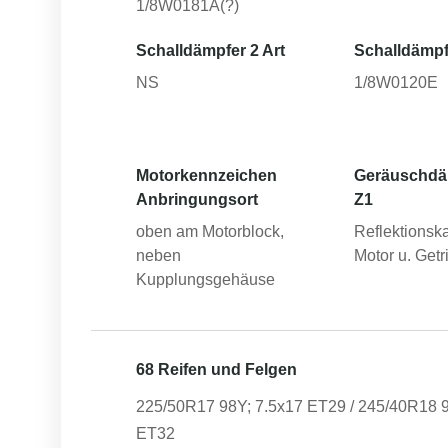
1/8W0181A(?)
Schalldämpfer 2 Art
Schalldämpf
NS
1/8W0120E
Motorkennzeichen
Geräuschd
Anbringungsort
Z1
oben am Motorblock,
Reflektionsk
neben
Motor u. Getr
Kupplungsgehäuse
68 Reifen und Felgen
225/50R17 98Y; 7.5x17 ET29 / 245/40R18 9
ET32