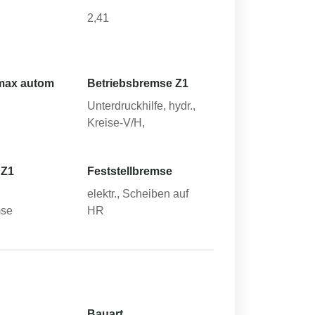
2,41
max autom
Betriebsbremse Z1
Unterdruckhilfe, hydr.,
Kreise-V/H,
 Z1
Feststellbremse
elektr., Scheiben auf
mse
HR
Bauart