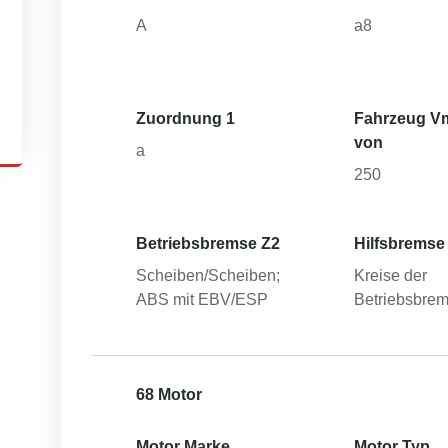
A
a8
Zuordnung 1
Fahrzeug V
von
a
250
Betriebsbremse Z2
Hilfsbremse
Scheiben/Scheiben;
Kreise der
ABS mit EBV/ESP
Betriebsbre
68 Motor
Motor Marke
Motor Typ