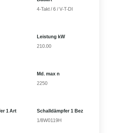
4-Takt / 6 / V-T-DI
Leistung kW
210.00
Md. max n
2250
er 1 Art
Schalldämpfer 1 Bez
1/8W0119H