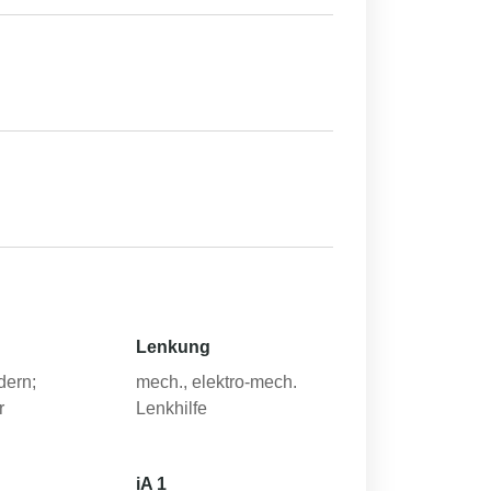
Lenkung
dern;
mech., elektro-mech.
r
Lenkhilfe
iA 1