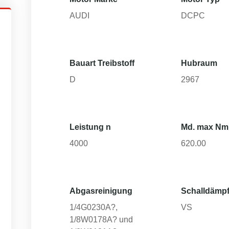
AUDI
DCPC
Bauart Treibstoff
Hubraum
D
2967
Leistung n
Md. max Nm
4000
620.00
Abgasreinigung
Schalldämpf
1/4G0230A?,
VS
1/8W0178A? und