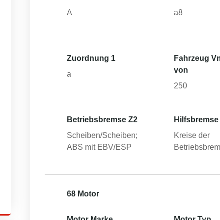
A
a8
Zuordnung 1
Fahrzeug V
von
a
250
Betriebsbremse Z2
Hilfsbremse
Scheiben/Scheiben;
Kreise der
ABS mit EBV/ESP
Betriebsbre
68 Motor
Motor Marke
Motor Typ