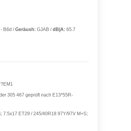
-
B6d
/
Geräush:
GJAB
/
dB|A:
65.7
P?EM1
der 305 467 geprüft nach E13*55R-
; 7.5x17 ET29 / 245/40R18 97Y/97V M+S;