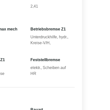
2,41
max mech
Betriebsbremse Z1
Unterdruckhilfe, hydr.,
Kreise-V/H,
 Z1
Feststellbremse
elektr., Scheiben auf
mse
HR
Bauart