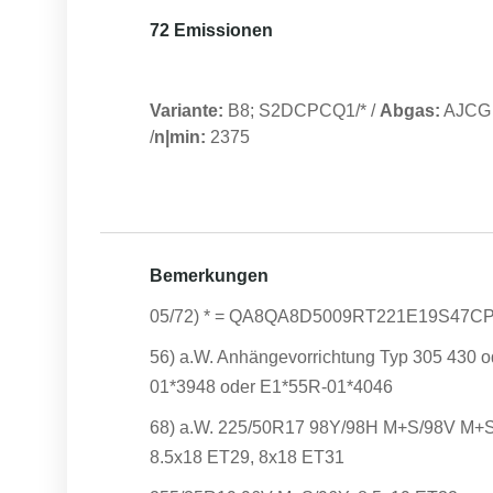
72 Emissionen
Variante:
B8; S2DCPCQ1/*
/
Abgas:
AJCG
/
n|min:
2375
Bemerkungen
05/72) * = QA8QA8D5009RT221E19S47C
56) a.W. Anhängevorrichtung Typ 305 430 o
01*3948 oder E1*55R-01*4046
68) a.W. 225/50R17 98Y/98H M+S/98V M+S
8.5x18 ET29, 8x18 ET31