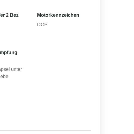
er 2 Bez
Motorkennzeichen
DCP
ämpfung
apsel unter
iebe