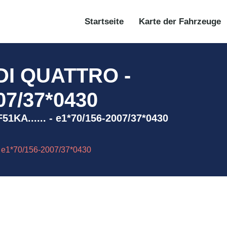
Startseite
Karte der Fahrzeuge
DI QUATTRO -
07/37*0430
KA...... - e1*70/156-2007/37*0430
e1*70/156-2007/37*0430