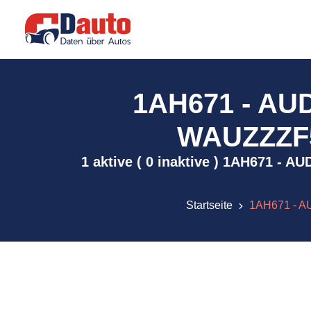
1AH671 - AU
WAUZZZF51
1 aktive ( 0 inaktive ) 1AH671 -
Startseite
1AH671 - A