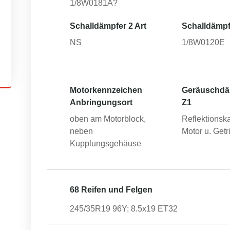
1/8W0181A?
Schalldämpfer 2 Art
Schalldämpf
NS
1/8W0120E
Motorkennzeichen
Geräuschd
Anbringungsort
Z1
oben am Motorblock,
Reflektionsk
neben
Motor u. Getr
Kupplungsgehäuse
68 Reifen und Felgen
245/35R19 96Y; 8.5x19 ET32