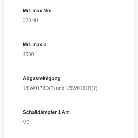
Md. max Nm
370.00
Md. max n
4500
Abgasreinigung
1/8W0178D(?) und 1/8W0181B(?)
Schalldämpfer 1 Art
VS