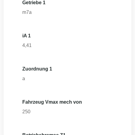
Getriebe 1
m7a
iA 1
4,41
Zuordnung 1
a
Fahrzeug Vmax mech von
250