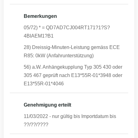
Bemerkungen
05/72) * = QD7AD7CJ004RT171?1?S?
4BIAEM1?B1
28) Dreissig-Minuten-Leistung gemäss ECE
R85: 0kW (Anfahrunterstützung)
56) a.W. Anhängekupplung Typ 305 430 oder
305 467 geprüft nach E13*55R-01*3948 oder
E13*55R-01*4046
Genehmigung erteilt
11/03/2022
- nur gültig bis Importdatum bis
??/??/????