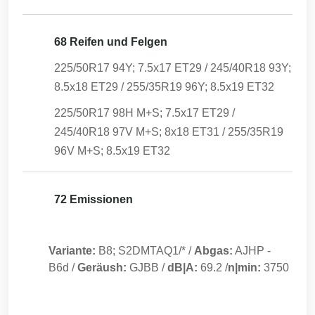
68 Reifen und Felgen
225/50R17 94Y; 7.5x17 ET29 / 245/40R18 93Y;
8.5x18 ET29 / 255/35R19 96Y; 8.5x19 ET32
225/50R17 98H M+S; 7.5x17 ET29 /
245/40R18 97V M+S; 8x18 ET31 / 255/35R19
96V M+S; 8.5x19 ET32
72 Emissionen
Variante:
B8; S2DMTAQ1/*
/
Abgas:
AJHP
-
B6d
/
Geräush:
GJBB
/
dB|A:
69.2
/
n|min:
3750