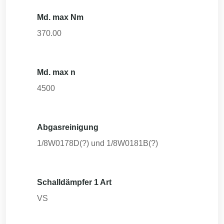
Md. max Nm
370.00
Md. max n
4500
Abgasreinigung
1/8W0178D(?) und 1/8W0181B(?)
Schalldämpfer 1 Art
VS