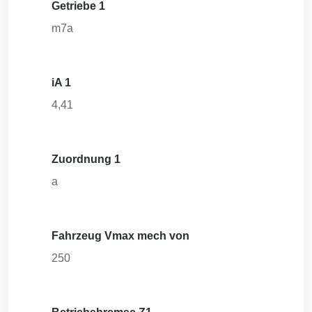
Getriebe 1
m7a
iA 1
4,41
Zuordnung 1
a
Fahrzeug Vmax mech von
250