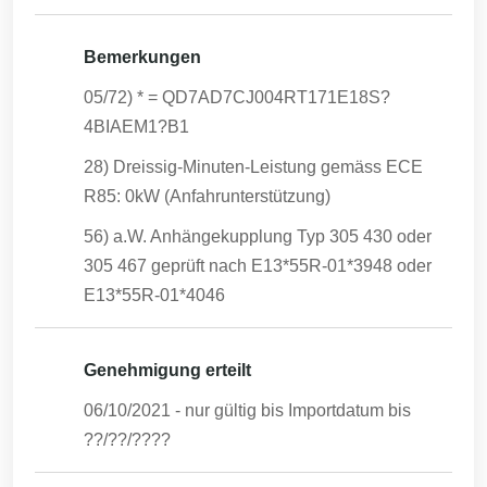
Bemerkungen
05/72) * = QD7AD7CJ004RT171E18S?
4BIAEM1?B1
28) Dreissig-Minuten-Leistung gemäss ECE
R85: 0kW (Anfahrunterstützung)
56) a.W. Anhängekupplung Typ 305 430 oder
305 467 geprüft nach E13*55R-01*3948 oder
E13*55R-01*4046
Genehmigung erteilt
06/10/2021
- nur gültig bis Importdatum bis
??/??/????