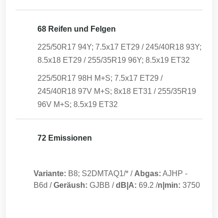
68 Reifen und Felgen
225/50R17 94Y; 7.5x17 ET29 / 245/40R18 93Y;
8.5x18 ET29 / 255/35R19 96Y; 8.5x19 ET32
225/50R17 98H M+S; 7.5x17 ET29 /
245/40R18 97V M+S; 8x18 ET31 / 255/35R19
96V M+S; 8.5x19 ET32
72 Emissionen
Variante:
B8; S2DMTAQ1/*
/
Abgas:
AJHP
-
B6d
/
Geräush:
GJBB
/
dB|A:
69.2
/
n|min:
3750