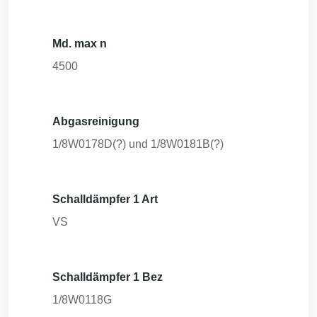
Md. max n
4500
Abgasreinigung
1/8W0178D(?) und 1/8W0181B(?)
Schalldämpfer 1 Art
VS
Schalldämpfer 1 Bez
1/8W0118G