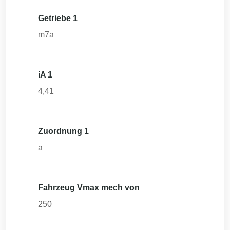
Getriebe 1
m7a
iA 1
4,41
Zuordnung 1
a
Fahrzeug Vmax mech von
250