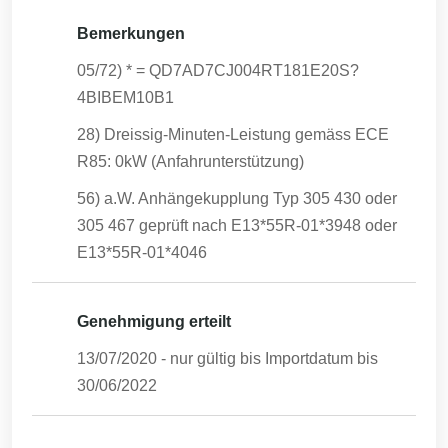
Bemerkungen
05/72) * = QD7AD7CJ004RT181E20S?
4BIBEM10B1
28) Dreissig-Minuten-Leistung gemäss ECE
R85: 0kW (Anfahrunterstützung)
56) a.W. Anhängekupplung Typ 305 430 oder
305 467 geprüft nach E13*55R-01*3948 oder
E13*55R-01*4046
Genehmigung erteilt
13/07/2020
- nur gültig bis Importdatum bis
30/06/2022