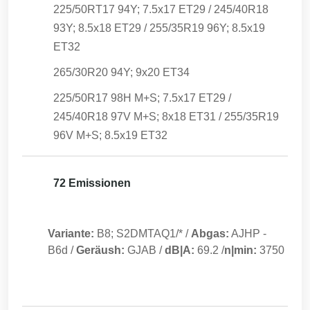
225/50RT17 94Y; 7.5x17 ET29 / 245/40R18
93Y; 8.5x18 ET29 / 255/35R19 96Y; 8.5x19
ET32
265/30R20 94Y; 9x20 ET34
225/50R17 98H M+S; 7.5x17 ET29 /
245/40R18 97V M+S; 8x18 ET31 / 255/35R19
96V M+S; 8.5x19 ET32
72 Emissionen
Variante:
B8; S2DMTAQ1/*
/
Abgas:
AJHP
-
B6d
/
Geräush:
GJAB
/
dB|A:
69.2
/
n|min:
3750