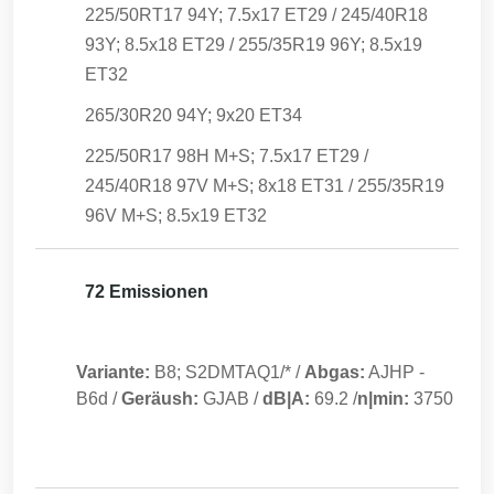
225/50RT17 94Y; 7.5x17 ET29 / 245/40R18
93Y; 8.5x18 ET29 / 255/35R19 96Y; 8.5x19
ET32
265/30R20 94Y; 9x20 ET34
225/50R17 98H M+S; 7.5x17 ET29 /
245/40R18 97V M+S; 8x18 ET31 / 255/35R19
96V M+S; 8.5x19 ET32
72 Emissionen
Variante:
B8; S2DMTAQ1/*
/
Abgas:
AJHP
-
B6d
/
Geräush:
GJAB
/
dB|A:
69.2
/
n|min:
3750