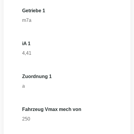
Getriebe 1
m7a
iA 1
4,41
Zuordnung 1
a
Fahrzeug Vmax mech von
250