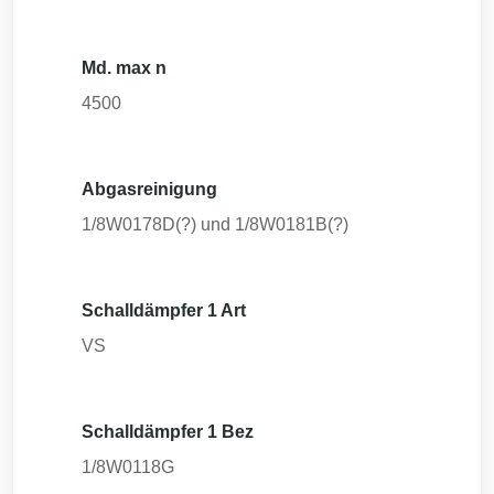
Md. max n
4500
Abgasreinigung
1/8W0178D(?) und 1/8W0181B(?)
Schalldämpfer 1 Art
VS
Schalldämpfer 1 Bez
1/8W0118G