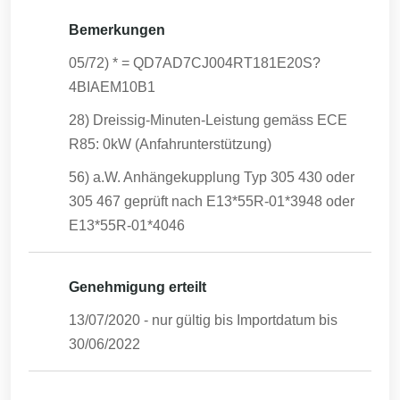
Bemerkungen
05/72) * = QD7AD7CJ004RT181E20S?
4BIAEM10B1
28) Dreissig-Minuten-Leistung gemäss ECE
R85: 0kW (Anfahrunterstützung)
56) a.W. Anhängekupplung Typ 305 430 oder
305 467 geprüft nach E13*55R-01*3948 oder
E13*55R-01*4046
Genehmigung erteilt
13/07/2020
- nur gültig bis Importdatum bis
30/06/2022