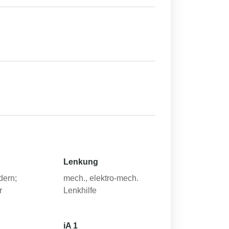
Lenkung
dern;
mech., elektro-mech.
r
Lenkhilfe
iA 1