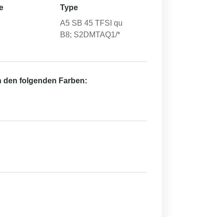
e
Type
A5 SB 45 TFSI qu
B8; S2DMTAQ1/*
in den folgenden Farben: