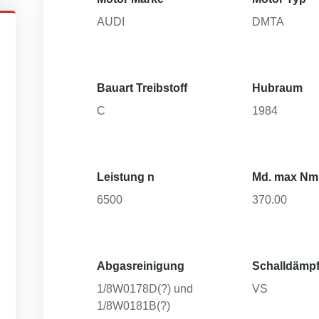
AUDI
DMTA
Bauart Treibstoff
Hubraum
C
1984
Leistung n
Md. max Nm
6500
370.00
Abgasreinigung
Schalldämpf
1/8W0178D(?) und
VS
1/8W0181B(?)