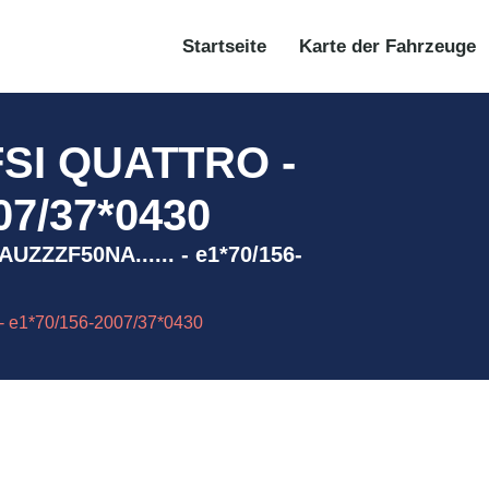
Startseite
Karte der Fahrzeuge
FSI QUATTRO -
07/37*0430
UZZZF50NA...... - e1*70/156-
 e1*70/156-2007/37*0430