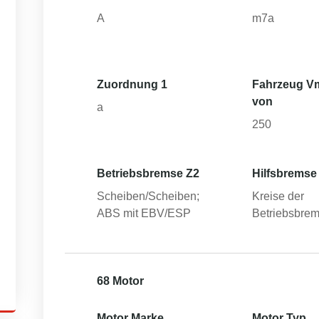
A
m7a
Zuordnung 1
Fahrzeug V
von
a
250
Betriebsbremse Z2
Hilfsbremse
Scheiben/Scheiben;
Kreise der
ABS mit EBV/ESP
Betriebsbre
68 Motor
Motor Marke
Motor Typ