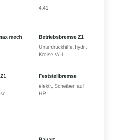
4,41
max mech
Betriebsbremse Z1
Unterdruckhilfe, hydr.,
Kreise-V/H,
 Z1
Feststellbremse
elektr., Scheiben auf
mse
HR
Bauart