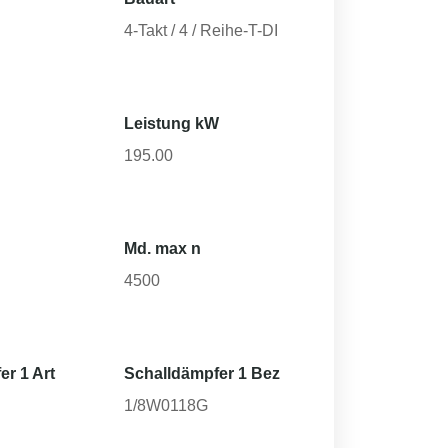
4-Takt / 4 / Reihe-T-DI
Leistung kW
195.00
Md. max n
4500
er 1 Art
Schalldämpfer 1 Bez
1/8W0118G