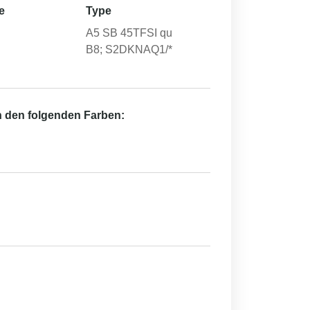
e
Type
A5 SB 45TFSI qu
B8; S2DKNAQ1/*
in den folgenden Farben: