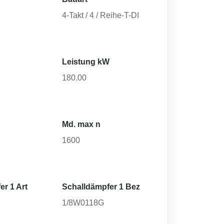
4-Takt / 4 / Reihe-T-DI
Leistung kW
180.00
Md. max n
1600
er 1 Art
Schalldämpfer 1 Bez
1/8W0118G