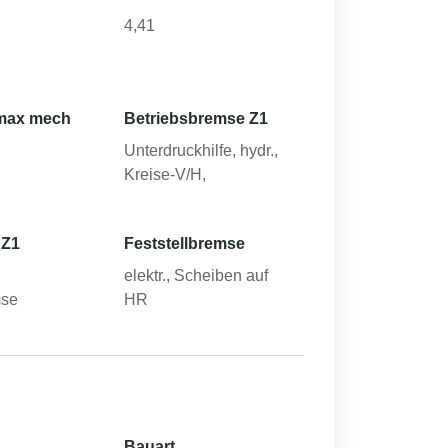
4,41
max mech
Betriebsbremse Z1
Unterdruckhilfe, hydr.,
Kreise-V/H,
 Z1
Feststellbremse
elektr., Scheiben auf
mse
HR
Bauart