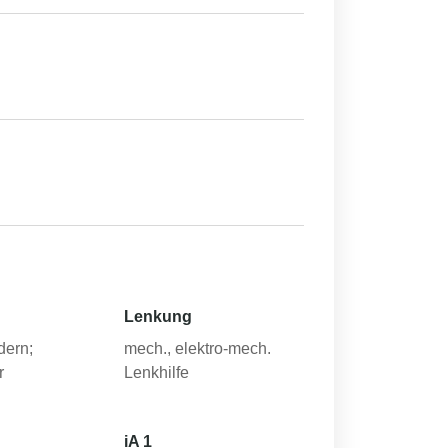
Lenkung
dern;
mech., elektro-mech.
r
Lenkhilfe
iA 1