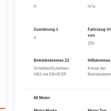
A
m7a
Zuordnung 1
Fahrzeug V
von
a
250
Betriebsbremse Z2
Hilfsbremse
Scheiben/Scheiben;
Kreise der
ABS mit EBV/ESP
Betriebsbre
68 Motor
Motor Marke
Motor Typ