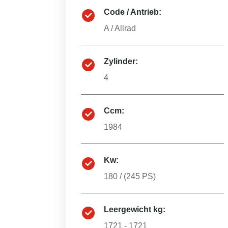
Code / Antrieb:
A
/
Allrad
Zylinder:
4
Ccm:
1984
Kw:
180
/ (
245
PS)
Leergewicht kg:
1721 - 1721