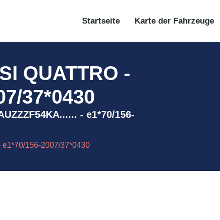
Startseite
Karte der Fahrzeuge
SI QUATTRO -
07/37*0430
UZZZF54KA...... - e1*70/156-
e1*70/156-2007/37*0430