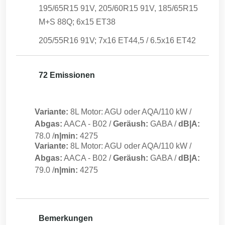
195/65R15 91V, 205/60R15 91V, 185/65R15
M+S 88Q; 6x15 ET38
205/55R16 91V; 7x16 ET44,5 / 6.5x16 ET42
72 Emissionen
Variante:
8L Motor: AGU oder AQA/110 kW
/
Abgas:
AACA
-
B02
/
Geräush:
GABA
/
dB|A:
78.0
/
n|min:
4275
Variante:
8L Motor: AGU oder AQA/110 kW
/
Abgas:
AACA
-
B02
/
Geräush:
GABA
/
dB|A:
79.0
/
n|min:
4275
Bemerkungen