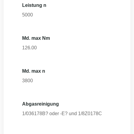
Leistung n
5000
Md. max Nm
126.00
Md. max n
3800
Abgasreinigung
1/036178B? oder -E? und 1/8Z0178C