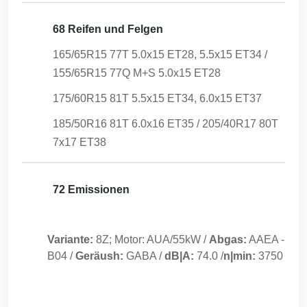
68 Reifen und Felgen
165/65R15 77T 5.0x15 ET28, 5.5x15 ET34 /
155/65R15 77Q M+S 5.0x15 ET28
175/60R15 81T 5.5x15 ET34, 6.0x15 ET37
185/50R16 81T 6.0x16 ET35 / 205/40R17 80T
7x17 ET38
72 Emissionen
Variante:
8Z; Motor: AUA/55kW
/
Abgas:
AAEA
-
B04
/
Geräush:
GABA
/
dB|A:
74.0
/
n|min:
3750