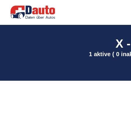
X 
1 aktive ( 0 in