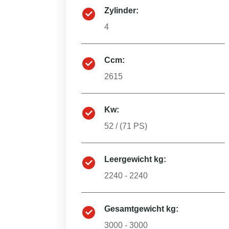
Zylinder:
4
Ccm:
2615
Kw:
52
/ (
71
PS)
Leergewicht kg:
2240 - 2240
Gesamtgewicht kg:
3000 - 3000