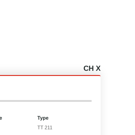
CH
X
e
Type
TT 211