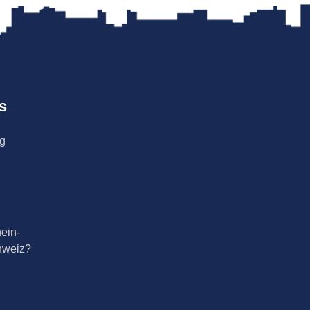
s
ng
ein-
hweiz?