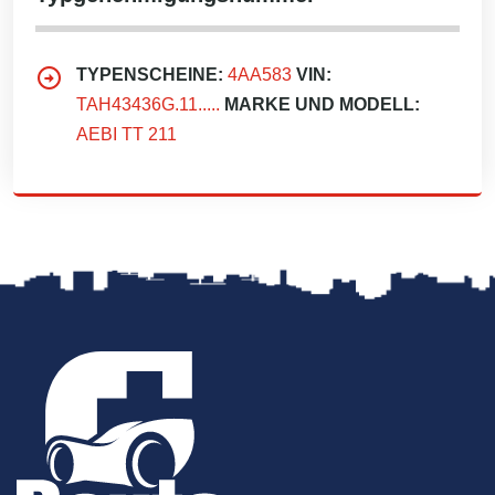
TYPENSCHEINE:
4AA583
VIN:
TAH43436G.11.....
MARKE UND MODELL:
AEBI TT 211