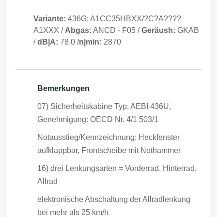
Variante:
436G; A1CC35HBXX/?C?A????
A1XXX
/
Abgas:
ANCD
-
F05
/
Geräush:
GKAB
/
dB|A:
78.0
/
n|min:
2870
Bemerkungen
07) Sicherheitskabine Typ: AEBI 436U,
Genehmigung: OECD Nr. 4/1 503/1
Notausstieg/Kennzeichnung: Heckfenster
aufklappbar, Frontscheibe mit Nothammer
16) drei Lenkungsarten = Vorderrad, Hinterrad,
Allrad
elektronische Abschaltung der Allradlenkung
bei mehr als 25 km/h