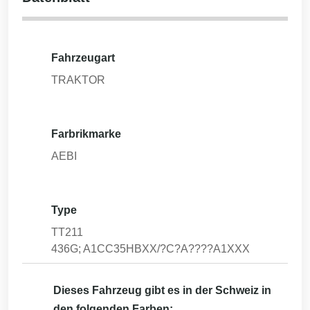
Fahrzeugart
TRAKTOR
Farbrikmarke
AEBI
Type
TT211
436G; A1CC35HBXX/?C?A????A1XXX
Dieses Fahrzeug gibt es in der Schweiz in
den folgenden Farben: