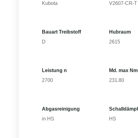
Kubota
V2607-CR-T
Bauart Treibstoff
Hubraum
D
2615
Leistung n
Md. max Nm
2700
231.80
Abgasreinigung
Schalldämpf
in HS
HS