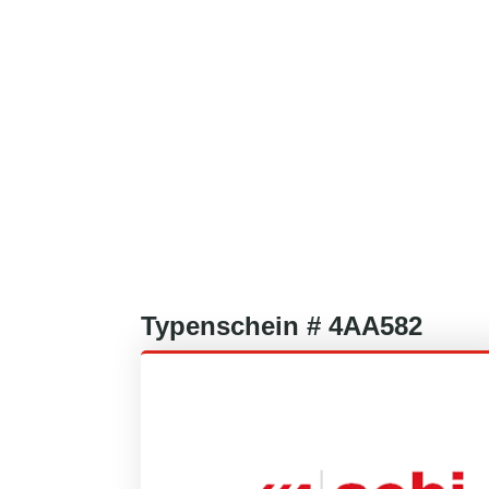
Typenschein #
4AA582