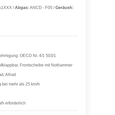
A1XXX
/
Abgas:
ANCD
-
F05
/
Geräush:
nehmigung: OECD Nr. 4/1 503/1
ufklappbar, Frontscheibe mit Nothammer
d, Allrad
g bei mehr als 25 km/h
h erforderlich