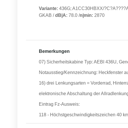
Variante:
436G; A1CC30HBXX/?C?A????
GKAB
/
dB|A:
78.0
/
n|min:
2870
Bemerkungen
07) Sicherheitskabine Typ: AEBI 436U, Ge
Notausstieg/Kennzeichnung: Heckfenster a
16) drei Lenkungsarten = Vorderrad, Hinterra
elektronische Abschaltung der Allradlenkun
Eintrag Fz-Ausweis:
118 - Höchstgeschwindigkeitszeichen 40 km/