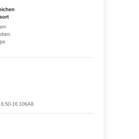
eichen
sort
 am
neben
mpe
 6.50-16 106A8