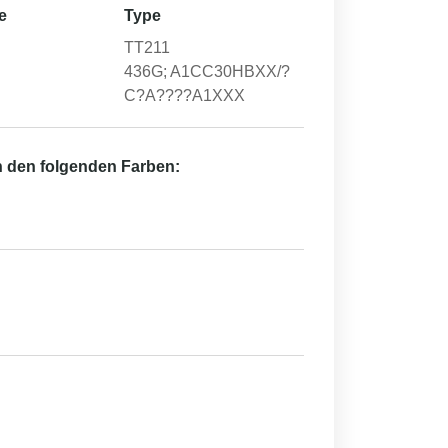
e
Type
TT211
436G; A1CC30HBXX/?
C?A????A1XXX
in den folgenden Farben: