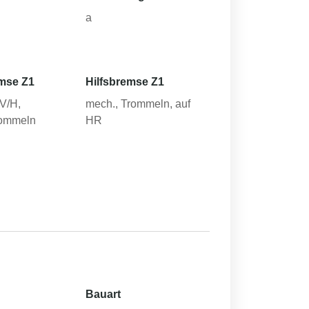
a
mse Z1
Hilfsbremse Z1
-V/H,
mech., Trommeln, auf
rommeln
HR
Bauart