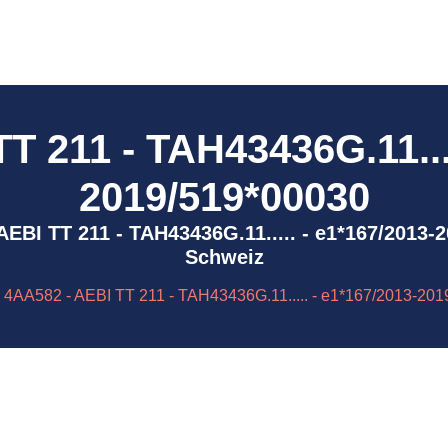
T 211 - TAH43436G.11....
2019/519*00030
- AEBI TT 211 - TAH43436G.11..... - e1*167/2013
Schweiz
4AA582 - AEBI TT 211 - TAH43436G.11..... - e1*167/2013-20