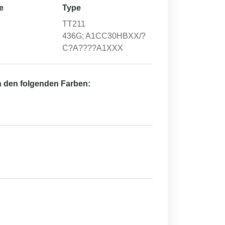
e
Type
TT211
436G; A1CC30HBXX/?
C?A????A1XXX
in den folgenden Farben: