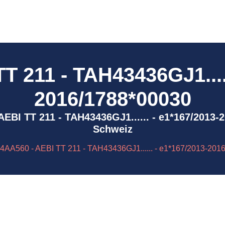
T 211 - TAH43436GJ1.....
2016/1788*00030
- AEBI TT 211 - TAH43436GJ1...... - e1*167/2013
Schweiz
4AA560 - AEBI TT 211 - TAH43436GJ1...... - e1*167/2013-201