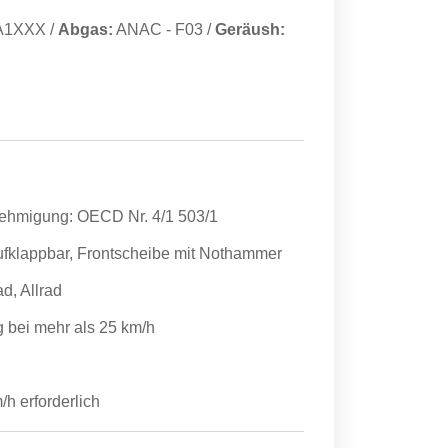
A1XXX
/
Abgas:
ANAC
-
F03
/
Geräush:
nehmigung: OECD Nr. 4/1 503/1
ufklappbar, Frontscheibe mit Nothammer
d, Allrad
g bei mehr als 25 km/h
h erforderlich