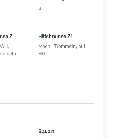
a
mse Z1
Hilfsbremse Z1
-V/H,
mech., Trommeln, auf
rommeln
HR
Bauart