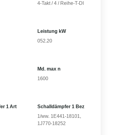
4-Takt / 4 / Reihe-T-DI
Leistung kW
052.20
Md. max n
1600
er 1 Art
Schalldämpfer 1 Bez
1/ww. 1E441-18101,
1J770-18252