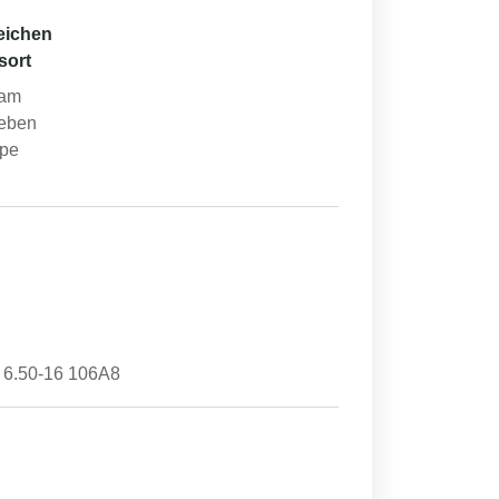
eichen
sort
 am
neben
mpe
 6.50-16 106A8