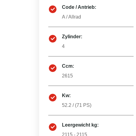
Code / Antrieb:
A
/
Allrad
Zylinder:
4
Ccm:
2615
Kw:
52.2
/ (
71
PS)
Leergewicht kg:
2115 - 2115