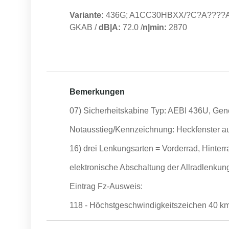
Variante:
436G; A1CC30HBXX/?C?A????
GKAB
/
dB|A:
72.0
/
n|min:
2870
Bemerkungen
07) Sicherheitskabine Typ: AEBI 436U, Ge
Notausstieg/Kennzeichnung: Heckfenster a
16) drei Lenkungsarten = Vorderrad, Hinterra
elektronische Abschaltung der Allradlenkun
Eintrag Fz-Ausweis:
118 - Höchstgeschwindigkeitszeichen 40 km/