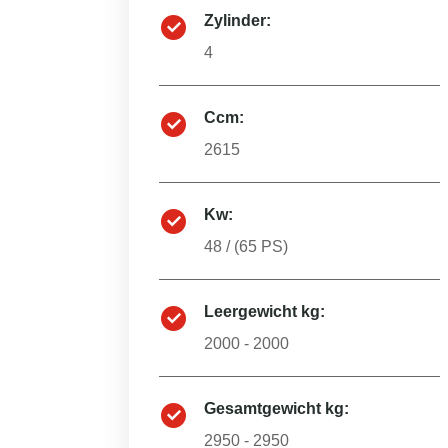
Zylinder:
4
Ccm:
2615
Kw:
48
/ (
65
PS)
Leergewicht kg:
2000 - 2000
Gesamtgewicht kg:
2950 - 2950