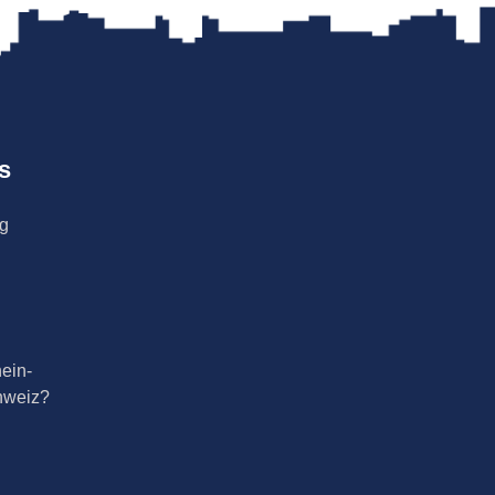
s
ng
ein-
hweiz?