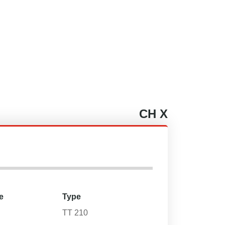
CH
X
e
Type
TT 210