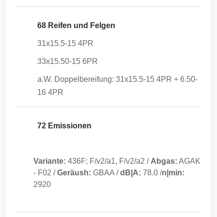
68 Reifen und Felgen
31x15.5-15 4PR
33x15.50-15 6PR
a.W. Doppelbereifung: 31x15.5-15 4PR + 6.50-
16 4PR
72 Emissionen
Variante:
436F; F/v2/a1, F/v2/a2
/
Abgas:
AGAK
-
F02
/
Geräush:
GBAA
/
dB|A:
78.0
/
n|min:
2920