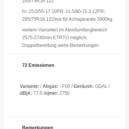
285/75R16 122
h= 15.0/55-17 10PR; 11.5/80-15.3 12PR;
285/75R16 122/nur für Achsgarantie 3900kg
weitere Varianten im Abrollumfangbereich
2575-2740mm ETRTO möglich;
Doppelbereifung siehe Bemerkungen
72 Emissionen
Variante:
/
Abgas:
-
F00
/
Geräush:
GDAL
/
dB|A:
77.0
/
n|min:
2750
Bemerkungen