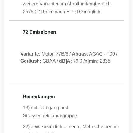
weitere Varianten im Abrollumfangbereich
2575-2740mm nach ETRTO möglich
72 Emissionen
Variante:
Motor: 77B/8
/
Abgas:
AGAC
-
F00
/
Geräush:
GBAA
/
dB|A:
79.0
/
n|min:
2835
Bemerkungen
18) mit Halbgang und
Strassen-/Geländegruppe
22) a.W. zusätzlich = mech., Mehrscheiben im