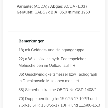
Variante:
(ACDA)
/
Abgas:
ACDA
-
E03
/
Geräush:
GABS
/
dB|A:
85.0
/
n|min:
1950
Bemerkungen
18) mit Gelände- und Halbganggruppe
22) a.W. zusätzlich hydr. Federspeicher,
Mehrscheiben im Oelbad, auf HR
36) Geschwindigkeitsmesser bzw Tachograph
in Dachkonsole Mitte oben montiert
38) Sicherheitskabine OECD-Nr. CSD 1408/?
70) Doppelbereifung h= 15.0/55-17 10PR und
7.50-18 6PR 15.0/55-17 10PR und 11.5/80-15.3